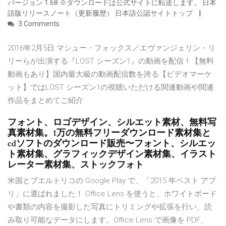
バージョン 1.68 ※ダウンロードは公式サイトに転送します。 日本
語版リリースノート（更新履歴） 日本語公認サイトトップ
3 Comments
2016年2月5日 マシュー・フォックス／エヴァンジェリン・リ
リーらが出演する『LOST シーズン1』の動画を配信！【無料
動画もあり】国内最大級の動画配信数を誇る【ビデオマーケ
ット】ではLOST シーズン1の視聴いただける関連動画や関連
作品をまとめてご紹介
フォント、ロゴデザイン、シルエット素材、無料写
真素材集。1万の無料フリーダウンロード素材集と
cdソフトのダウンロード販売〜フォント、シルエッ
ト素材集、グラフィックデザイン素材集、イラスト
レーター素材集、ストックフォト
米国とプエルトリコの Google Play で、「2015 年ベスト アプ
リ」に選ばれました！ Office Lens を使うと、ホワイトボード
や書類の内容を撮影した写真にトリミングや拡張を行い、読
み取り可能なデータにします。Office Lens で画像を PDF、