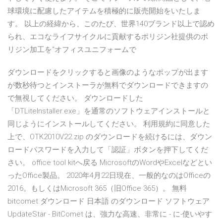
球環境に配慮したアイテムを積極的に販売開始をいたしま
す。 以上の経緯から、このたび、世界140ブランド以上で認め
られ、エコなライフサイクルに貢献するポリジン社提供のポ
リジン加工を“オフィスユニフォームで
ダウンロードをクリックすると画像のようなポップが出ます
が数秒待つとインストーラが無料でダウンロードできますの
で無視してください。 ダウンロードした
「DTLiteInstaller.exe」を通常のソフトウェアインストールと
同じようにインストールしてください。 利用規約に同意した
上で、OTK2010V22.zip のダウンロードを続けるには、ダウン
ロードパスワードを入力して「認証」ボタンを押下してくだ
さい。 office tool kitへ戻る MicrosoftのWordやExcelなどとい
ったOffice製品。 2020年4月22日現在、一般的なのはOfficeの
2016。もしくはMicrosoft 365（旧Office 365）。 無料
bitcomet ダウンロード 日本語 のダウンロード ソフトウェア
UpdateStar - BitComet は、強力な高速、非常に - に-使いやす