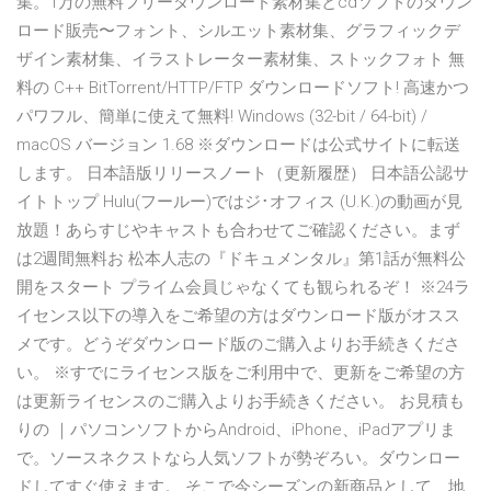
集。1万の無料フリーダウンロード素材集とcdソフトのダウン
ロード販売〜フォント、シルエット素材集、グラフィックデ
ザイン素材集、イラストレーター素材集、ストックフォト 無
料の C++ BitTorrent/HTTP/FTP ダウンロードソフト! 高速かつ
パワフル、簡単に使えて無料! Windows (32-bit / 64-bit) /
macOS バージョン 1.68 ※ダウンロードは公式サイトに転送
します。 日本語版リリースノート（更新履歴） 日本語公認サ
イトトップ Hulu(フールー)ではジ･オフィス (U.K.)の動画が見
放題！あらすじやキャストも合わせてご確認ください。まず
は2週間無料お 松本人志の『ドキュメンタル』第1話が無料公
開をスタート プライム会員じゃなくても観られるぞ！ ※24ラ
イセンス以下の導入をご希望の方はダウンロード版がオスス
メです。どうぞダウンロード版のご購入よりお手続きくださ
い。 ※すでにライセンス版をご利用中で、更新をご希望の方
は更新ライセンスのご購入よりお手続きください。 お見積も
りの ｜パソコンソフトからAndroid、iPhone、iPadアプリま
で。ソースネクストなら人気ソフトが勢ぞろい。ダウンロー
ドしてすぐ使えます。 そこで今シーズンの新商品として、地