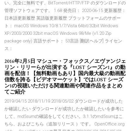
い、完全に無料です、BitTorrent/HTTP/FTP のダウンロードの
管理ソフトウェアです。 1.68 発売日： 2020-06-15 更新履歴：
日本語更新履歴 英語版更新履歴 プラットフォームのサポー
ト： macOS Windows 10/8.1/7/Vista 64bit/32bit Windows
XP/2003/2000 32bit macOS Windows 98/Me (v1.20 Zip
package only) 言語サポート： 53言語 [翻訳ヘルプ] ライセン
ス：
2016年2月5日 マシュー・フォックス／エヴァンジェ
リン・リリーらが出演する『LOST シーズン1』の動
画を配信！【無料動画もあり】国内最大級の動画配
信数を誇る【ビデオマーケット】ではLOST シーズ
ン1の視聴いただける関連動画や関連作品をまとめ
てご紹介
2019/04/15 2018/11/19 2018/05/02 ダウンロードが成功した
か確認したい ダウンロードが成功したか確認したいを参考に
して、md5sumの確認をしてください。3.1.1のmd5sumはこ
ちら、およびこちら（追加リリース ）です。 OpenOffice.org