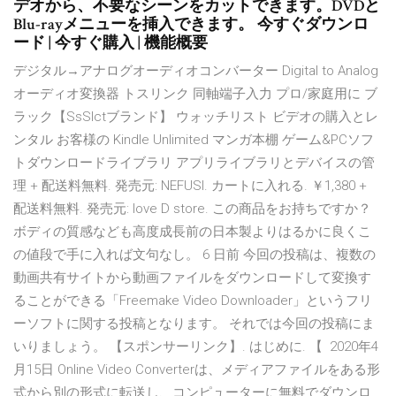
デオから、不要なシーンをカットできます。DVDと
Blu-rayメニューを挿入できます。 今すぐダウンロ
ード | 今すぐ購入 | 機能概要
デジタル→アナログオーディオコンバーター Digital to Analog
オーディオ変換器 トスリンク 同軸端子入力 プロ/家庭用に ブ
ラック【SsSlctブランド】 ウォッチリスト ビデオの購入とレ
ンタル お客様の Kindle Unlimited マンガ本棚 ゲーム&PCソフ
トダウンロードライブラリ アプリライブラリとデバイスの管
理 + 配送料無料. 発売元: NEFUSI. カートに入れる. ￥1,380 +
配送料無料. 発売元: love D store. この商品をお持ちですか？
ボディの質感なども高度成長前の日本製よりはるかに良くこ
の値段で手に入れば文句なし。 6 日前 今回の投稿は、複数の
動画共有サイトから動画ファイルをダウンロードして変換す
ることができる「Freemake Video Downloader」というフリ
ーソフトに関する投稿となります。 それでは今回の投稿にま
いりましょう。 【スポンサーリンク】. はじめに. 【 2020年4
月15日 Online Video Converterは、メディアファイルをある形
式から別の形式に転送し、コンピューターに無料でダウンロ