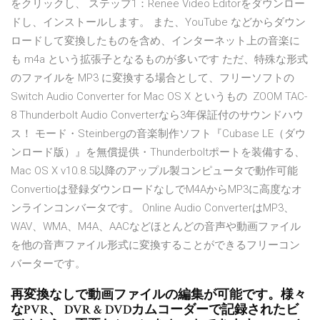
をクリックし、 ステップ1：Renee Video Editorをダウンロー
ドし、インストールします。 また、YouTube などからダウン
ロードして変換したものを含め、インターネット上の音楽に
も m4a という拡張子となるものが多いです ただ、特殊な形式
のファイルを MP3 に変換する場合として、フリーソフトの
Switch Audio Converter for Mac OS X というもの ZOOM TAC-
8 Thunderbolt Audio Converterなら3年保証付のサウンドハウ
ス！ モード・Steinbergの音楽制作ソフト『Cubase LE（ダウ
ンロード版）』を無償提供・Thunderboltポートを装備する、
Mac OS X v10.8.5以降のアップル製コンピュータで動作可能
Convertioは登録ダウンロードなしでM4AからMP3に高度なオ
ンラインコンバータです。 Online Audio ConverterはMP3、
WAV、WMA、M4A、AACなどほとんどの音声や動画ファイル
を他の音声ファイル形式に変換することができるフリーコン
バーターです。
再変換なしで動画ファイルの編集が可能です。様々
なPVR、 DVR & DVDカムコーダーで記録されたビ