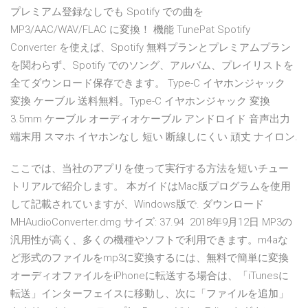
プレミアム登録なしでも Spotify での曲を
MP3/AAC/WAV/FLAC に変換！ 機能 TunePat Spotify
Converter を使えば、Spotify 無料プランとプレミアムプラン
を関わらず、Spotify でのソング、アルバム、プレイリストを
全てダウンロード保存できます。 Type-C イヤホンジャック
変換 ケーブル 送料無料。Type-C イヤホンジャック 変換
3.5mm ケーブル オーディオケーブル アンドロイド 音声出力
端末用 スマホ イヤホンなし 短い 断線しにくい 頑丈 ナイロン.
ここでは、当社のアプリを使って実行する方法を短いチュー
トリアルで紹介します。 本ガイドはMac版プログラムを使用
して記載されていますが、Windows版で. ダウンロード
MHAudioConverter.dmg サイズ: 37.94 2018年9月12日 MP3の
汎用性が高く、多くの機種やソフトで利用できます。m4aな
ど形式のファイルをmp3に変換するには、無料で簡単に変換
オーディオファイルをiPhoneに転送する場合は、「iTunesに
転送」インターフェイスに移動し、次に「ファイルを追加」