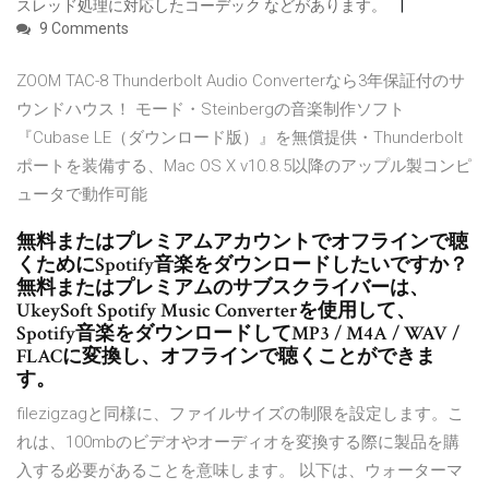
スレッド処理に対応したコーデック などがあります。
9 Comments
ZOOM TAC-8 Thunderbolt Audio Converterなら3年保証付のサ
ウンドハウス！ モード・Steinbergの音楽制作ソフト
『Cubase LE（ダウンロード版）』を無償提供・Thunderbolt
ポートを装備する、Mac OS X v10.8.5以降のアップル製コンピ
ュータで動作可能
無料またはプレミアムアカウントでオフラインで聴
くためにSpotify音楽をダウンロードしたいですか？
無料またはプレミアムのサブスクライバーは、
UkeySoft Spotify Music Converterを使用して、
Spotify音楽をダウンロードしてMP3 / M4A / WAV /
FLACに変換し、オフラインで聴くことができま
す。
filezigzagと同様に、ファイルサイズの制限を設定します。こ
れは、100mbのビデオやオーディオを変換する際に製品を購
入する必要があることを意味します。 以下は、ウォーターマ