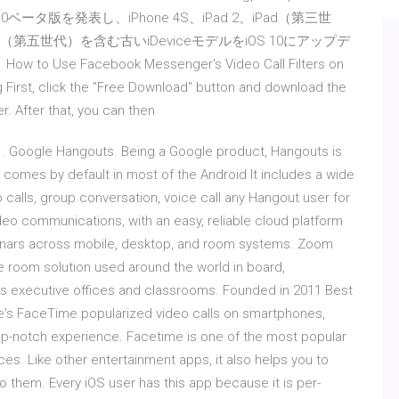
 10ベータ版を発表し、iPhone 4S、iPad 2、iPad（第三世
uch（第五世代）を含む古いiDeviceモデルをiOS 10にアップデ
acebook Messenger's Video Call Filters on
g First, click the "Free Download" button and download the
. After that, you can then
1. Google Hangouts. Being a Google product, Hangouts is
t comes by default in most of the Android It includes a wide
o calls, group conversation, voice call any Hangout user for
deo communications, with an easy, reliable cloud platform
binars across mobile, desktop, and room systems. Zoom
 room solution used around the world in board,
 as executive offices and classrooms. Founded in 2011 Best
le's FaceTime popularized video calls on smartphones,
top-notch experience. Facetime is one of the most popular
ices. Like other entertainment apps, it also helps you to
 them. Every iOS user has this app because it is per-