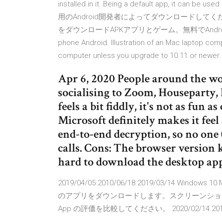
installed in it. Being a default app, it can 
用のAndroid開発者によってダウンロードしてください。 Di
をダウンロードAPKアプリとゲーム。無料でAndroidアプリ
phone Android. Illustration of an Mac laptop co
computer unless you upgrade to 10.11 or newer. I
Apr 6, 2020 People around the wo
socialising to Zoom, Houseparty, 
feels a bit fiddly, it's not as fun a
Microsoft definitely makes it fee
end-to-end decryption, so no one 
calls. Cons: The browser version 
hard to download the desktop ap
2019/04/05 2010/06/18 2019/03/14 Windows 
のアプリをダウンロードします。スクリーンショッ
App の評価を比較してください。 2020/02/14 2019