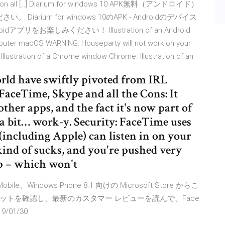
be used on all […] Diarium for windows 10 APK無料（アンドロイド）
arium for windows 10のAPK - Androidのデバイス
をお楽しみください！ Illustration of an Android
mputer macOS WARNING: Houseparty will not work on your
llustration of a Chrome window Chrome. Illustration of an
rld have swiftly pivoted from IRL
FaceTime, Skype and all the Cons: It
s other apps, and the fact it's now part of
l a bit… work-y. Security: FaceTime uses
(including Apple) can listen in on your
kind of sucks, and you're pushed very
p – which won't
10 Mobile、Windows Phone 8.1 向けの Microsoft Store からこ
トを確認し、最新のカスタマー レビューを読んで、Face
/01/30