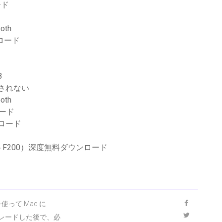
ード
oth
ロード
8
ドされない
oth
ード
ロード
フロントF200）深度無料ダウンロード
を使って Mac に
ップグレードした後で、必