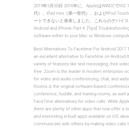
2019年5月30日 2016年に、AppleはWWDCでiOS
代）、iPad mini（第一世代）、およびiPod To
ートできないと発表しました。これらのデバイス How to Use F
Android and iPhone; Part 4. [Tips] Troubleshootin
software either to your Mac or Windows computer
Best Alternatives To Facetime For Android 2017 
an excellent alternative to Facetime on Android.I
variety of features like text messaging, free vide
free. Zoom is the leader in modern enterprise vi
for video and audio conferencing, chat, and we
Rooms is the original software-based conference
conference, huddle, and training rooms, as well
FaceTime alternatives for video calls. While App
there are plenty of other apps that now offer a 
and interesting in-built apps available on iOS dev
communicate with others by making video calls to