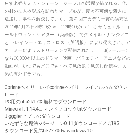
らす老婦人ミス・ジェーン・マープルの活躍が描かれる。他
の村の友人や親戚を訪ねたマープルが、度々不可解な殺人に
遭遇し、事件を解決していく。 第91回アカデミー賞の候補は
2019年1月22日5時20分pst（13時20分utc）に サミュエル・ゴ
ールドウィン・シアター （英語版） でクメイル・ナンジアニ
と トレイシー・エリス・ロス （英語版） により発表され、ア
カデミーによりストリーミング配信された 。 Hulu(フールー)
なら60,000本以上のドラマ・映画・バラエティ・アニメなどの
動画が、いつでもどこでもすべて見放題！見逃し配信や、人
気の海外ドラマも。
Corinneベイリーレイcorinneベイリーレイアルバムダウン
ロード
PC用のnba2k17を無料でダウンロード
Minecraft 1.14.4コマンドブロックtntダウンロード
Jiggglerアプリのダウンロード
いたずらな魔法-バージョン0.11ダウンロードメガf95
ダウンロード兄弟hl-2270dw windows 10