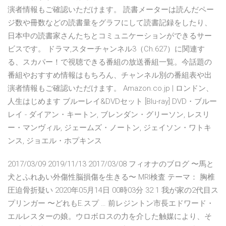
演者情報もご確認いただけます。 読書メーターは読んだペー
ジ数や冊数などの読書量をグラフにして読書記録をしたり、
日本中の読書家さんたちとコミュニケーションができるサー
ビスです。 ドラマ,スターチャンネル3（Ch.627）に関連す
る、スカパー！で視聴できる番組の放送番組一覧。今話題の
番組やおすすめ情報はもちろん、チャンネル別の番組表や出
演者情報もご確認いただけます。 Amazon.co.jp | ロンドン、
人生はじめます ブルーレイ&DVDセット [Blu-ray] DVD・ブルー
レイ - ダイアン・キートン, ブレンダン・グリーソン, レスリ
ー・マンヴィル, ジェームズ・ノートン, ジェイソン・ワトキ
ンス, ジョエル・ホプキンス
2017/03/09 2019/11/13 2017/03/08 フィオナのブログ 〜馬と
犬とふれあい外傷性脳損傷を生きる〜 MRI検査 テーマ： 胸椎
圧迫骨折疑い 2020年05月14日 00時03分 32 1 我が家の2代目ス
プリンガー 〜どれもE.スプ … 前レジントン市長エドワード・
エルレスターの娘。ウロボロスの力を介した触媒により、そ