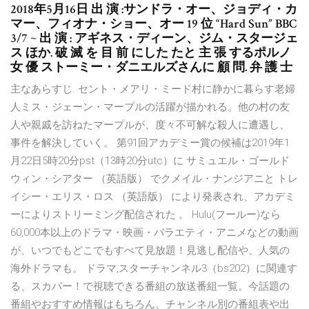
2018年5月16日 出 演 :サンドラ・オー、ジョディ・カ
マー、フィオナ・ショー、オー 19 位 “Hard Sun” BBC
3/7 ~ 出 演 : アギネス・ディーン、ジム・スタージェ
ス ほか. 破 滅 を 目 前 にした たと 主 張 するポルノ
女 優 ストーミー・ダニエルズさんに 顧 問. 弁 護 士
主なあらすじ. セント・メアリ・ミード村に静かに暮らす老婦
人ミス・ジェーン・マープルの活躍が描かれる。他の村の友
人や親戚を訪ねたマープルが、度々不可解な殺人に遭遇し、
事件を解決していく。 第91回アカデミー賞の候補は2019年1
月22日5時20分pst（13時20分utc）に サミュエル・ゴールド
ウィン・シアター （英語版） でクメイル・ナンジアニと トレ
イシー・エリス・ロス （英語版） により発表され、アカデミ
ーによりストリーミング配信された 。 Hulu(フールー)なら
60,000本以上のドラマ・映画・バラエティ・アニメなどの動画
が、いつでもどこでもすべて見放題！見逃し配信や、人気の
海外ドラマも。 ドラマ,スターチャンネル3（bs202）に関連す
る、スカパー！で視聴できる番組の放送番組一覧。今話題の
番組やおすすめ情報はもちろん、チャンネル別の番組表や出