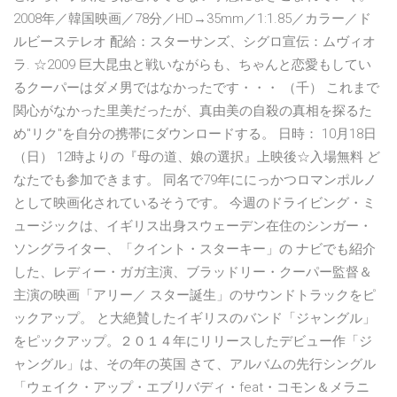
2008年／韓国映画／78分／HD→35mm／1:1.85／カラー／ド
ルビーステレオ 配給：スターサンズ、シグロ宣伝：ムヴィオ
ラ. ☆2009 巨大昆虫と戦いながらも、ちゃんと恋愛もしてい
るクーパーはダメ男ではなかったです・・・ （千） これまで
関心がなかった里美だったが、真由美の自殺の真相を探るた
め"リク"を自分の携帯にダウンロードする。 日時： 10月18日
（日） 12時よりの『母の道、娘の選択』上映後☆入場無料 ど
なたでも参加できます。 同名で79年ににっかつロマンポルノ
として映画化されているそうです。 今週のドライビング・ミ
ュージックは、イギリス出身スウェーデン在住のシンガー・
ソングライター、「クイント・スターキー」の ナビでも紹介
した、レディー・ガガ主演、ブラッドリー・クーパー監督＆
主演の映画「アリー／ スター誕生」のサウンドトラックをピ
ックアップ。 と大絶賛したイギリスのバンド「ジャングル」
をピックアップ。２０１４年にリリースしたデビュー作「ジ
ャングル」は、その年の英国 さて、アルバムの先行シングル
「ウェイク・アップ・エブリバディ・feat・コモン＆メラニ