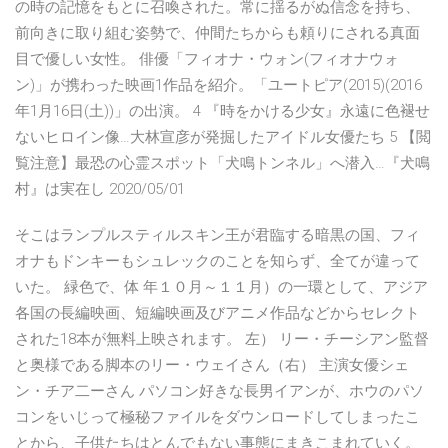
の時の記憶をもとに召喚された。常に揺るがぬ信念を持ち、
前向きに取り組む姿勢で、仲間たちからも頼りにされる真面
目で優しい女性。 俳優「フィオナ・ウォン(フィオナウォ
ン)」が携わった映画1作品を紹介。「ユートピア(2015)(2016
年1月16日(土))」の出演。 4 『時をかける少女』永遠に色褪せ
ないヒロイン像…大林宣彦が発掘したアイドル女優たち 5 【閲
覧注意】最恐の心霊スポット「犬鳴トンネル」へ潜入…『犬鳴
村』は実在し 2020/05/01
そこはランプルスティルスキン王が君臨する暗黒の国、フィ
オナもドンキーもシュレックのことを知らず、全てが違って
いた。 緑色で、体 年１０月～１１月）の一環として、アジア
各国の長編映画、短編映画及びアニメ作品などからセレクト
された18本が無料上映されます。 左） リー・チーシアン監督
と奥様である脚本のリー・ウェイさん（右） 主演女優シェ
ン・チア二ーさん パソコン好きな長男イアンが、ホウのパソ
コンをいじって極秘ファイルをダウンロードしてしまったこ
とから、子供たちはとんでもない事態にまきこまれていく。