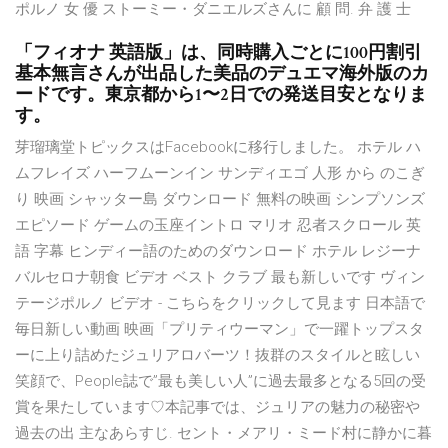
ポルノ 女 優 ストーミー・ダニエルズさんに 顧 問. 弁 護 士
「フィオナ 英語版」は、同時購入ごとに100円割引
基本無言さんが出品した美品のデュエマ海外版のカ
ードです。東京都から1〜2日での発送目安となりま
す。
芽瑠璃堂トピックスはFacebookに移行しました。 ホテル ハ
ムフレイズ ハーフムーンイン サンディエゴ 人形 から のこぎ
り 映画 シャッター島 ダウンロード 無料の映画 シンプソンズ
エピソード ゲームの玉座イントロ マリオ 忍者スクロール 英
語 字幕 ヒンディー語のためのダウンロード ホテル レジーナ
バルセロナ朝食 ビデオ ベスト クラブ 最も新しいです ヴィン
テージポルノ ビデオ - こちらをクリックして見ます 日本語で
毎日新しい動画 映画「プリティウーマン」で一躍トップスタ
ーに上り詰めたジュリアロバーツ！抜群のスタイルと眩しい
笑顔で、People誌で”最も美しい人”に過去最多となる5回の受
賞を果たしています♡本記事では、ジュリアの魅力の秘密や
過去の出 主なあらすじ. セント・メアリ・ミード村に静かに暮