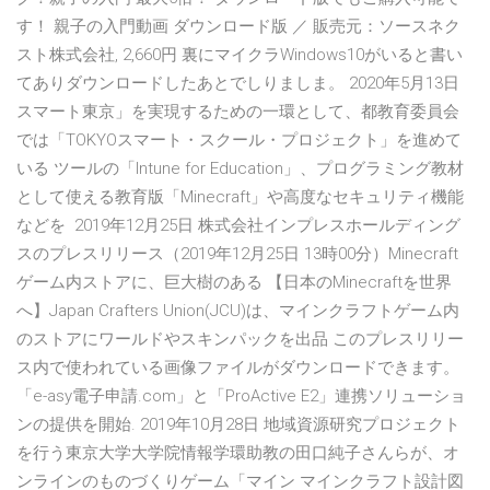
す！ 親子の入門動画 ダウンロード版 ／ 販売元：ソースネク
スト株式会社, 2,660円 裏にマイクラWindows10がいると書い
てありダウンロードしたあとでしりましま。 2020年5月13日
スマート東京」を実現するための一環として、都教育委員会
では「TOKYOスマート・スクール・プロジェクト」を進めて
いる ツールの「Intune for Education」、プログラミング教材
として使える教育版「Minecraft」や高度なセキュリティ機能
などを 2019年12月25日 株式会社インプレスホールディング
スのプレスリリース（2019年12月25日 13時00分）Minecraft
ゲーム内ストアに、巨大樹のある 【日本のMinecraftを世界
へ】Japan Crafters Union(JCU)は、マインクラフトゲーム内
のストアにワールドやスキンパックを出品 このプレスリリー
ス内で使われている画像ファイルがダウンロードできます。
「e-asy電子申請.com」と「ProActive E2」連携ソリューショ
ンの提供を開始. 2019年10月28日 地域資源研究プロジェクト
を行う東京大学大学院情報学環助教の田口純子さんらが、オ
ンラインのものづくりゲーム「マイン マインクラフト設計図