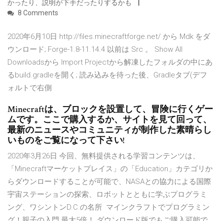
かったり、説明が下手だったりするかも
8 Comments
2020年6月10日 http://files.minecraftforge.net/ から Mdk をダ
ウンロード; Forge-1.8-11.14.4 以前は Src 。 Show All
Downloadsから Import Projectから解凍したフォルダの中にあ
るbuild.gradleを開く; 読み込みを待った後、Gradleタブ(デフ
ォルトで右側
Minecraftは、ブロックを設置して、冒険に行くゲー
ムです。ここで購入するか、サイトを見て回って、
最新のニュースやコミュニティが制作した素晴らし
いものをご覧になって下さい!
2020年3月26日 今回、無料提供される学習コンテンツは、
「Minecraftマーケットプレイス」の「Education」カテゴリか
らダウンロードすることが可能で、NASAとの協力による国際
宇宙ステーションの探索、ロボットとともに学ぶプログラミ
ング、ワシントンD.C.の名所 マインクラフトでプログラミン
グ！親子の入門 最大5倍！ ダウンロード版でもご購入可能で