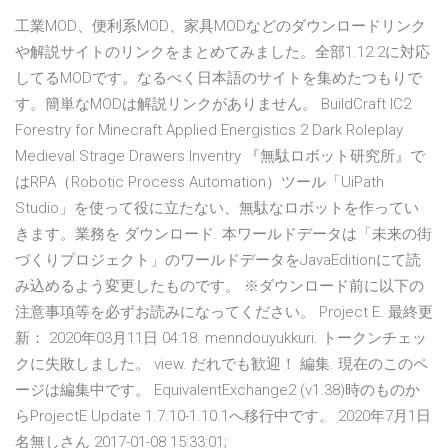
工業MOD、便利系MOD、家具MODなどのダウンロードリンク
や解説サイトのリンクをまとめてみました。全部1.12.2に対応
してるMODです。なるべく日本語のサイトを集めたつもりで
す。簡単なMODは解説リンクがありません。 BuildCraft IC2
Forestry for Minecraft Applied Energistics 2 Dark Roleplay
Medieval Strage Drawers Inventry 『無駄ロボット研究所』で
はRPA（Robotic Process Automation）ツール「UiPath
Studio」を使って役に立たない、無駄なロボットを作ってい
きます。業務を ダウンロード. 本ワールドデータは「未来の街
づくりプロジェクト」のワールドデータをJavaEditionにて読
み込めるよう変更したものです。 ※ダウンロード前に以下の
注意事項等を必ずお読みになってください。 Project E. 最終更
新： 2020年03月11日 04:18. menndouyukkuri. トークンチェッ
クに失敗しました。 view. だれでも歓迎！ 編集. 現在のこのペ
ージは編集中です。 EquivalentExchange2 (v1.38)時のものか
らProjectE Update 1.7.10-1.10.1へ移行中です。 2020年7月1日
名無しさん 2017-01-08 15:33:01;