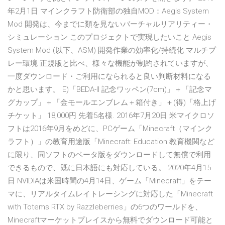
年2月1日 マインクラフト防衛部の独自MOD：Aegis System
Mod 開発は、今までに類を見ないバーチャルリアリティー・
シミュレーション このプロジェクトで実現したいこと Aegis
System Mod (以下、ASM) 開発作業の効率化/持続化 マルチプ
レー環境 正規版と比べ、様々な機能が制約されていますが、
一度ダウンロード・ご利用になられると良い判断材料になる
かと思います。 E)「BEDA-II 記念ワッペン(7cm)」＋「記念マ
グカップ」＋「金モールエンブレム＋箱付き」＋(得)「格上げ
チケット」 18,000円 先着5名様. 2016年7月20日 米マイクロソ
フトは2016年9月をめどに、PCゲーム「Minecraft（マインク
ラフト）」の教育用途版「Minecraft: Education 教育機関など
に限り、同ソフトのベータ版をダウンロードして無償で利用
できるもので、既に日本語にも対応している。 2020年4月15
日 NVIDIAは米国時間の4月14日、ゲーム「Minecraft」をテー
マに、リアルタイムレイトレーシングに対応した「Minecraft
with Totems RTX by Razzleberries」の6つのワールドを、
Minecraftマーケットプレイスから無料でダウンロード可能と