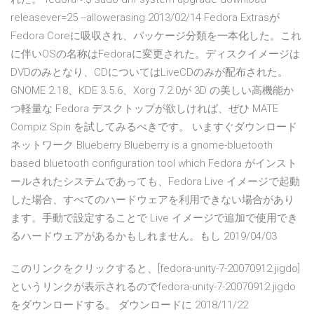
releasever=25 --allowerasing 2013/02/14 Fedora Extrasが
Fedora Coreに吸収され、パッケージ分類を一本化した。これ
に伴いOSの名称はFedoraに変更された。ディスクイメージは
DVDのみとなり、CDについてはLiveCDのみが配布された。
GNOME 2.18、KDE 3.5.6、Xorg 7.2.0が 3D の美しい高機能か
つ軽量な Fedora デスクトップが欲しければ、ぜひ MATE
Compiz Spin を試してみるべきです。 いますぐダウンロード
ネットワーク Blueberry Blueberry is a gnome-bluetooth
based bluetooth configuration tool which Fedora がインスト
ールされたシステムであっても、Fedora Live イメージで起動
した場合、すべてのハードウェアを利用できない場合があり
ます。手動で設定することで Live イメージで追加で使用でき
るハードウェアがあるかもしれません。もし 2019/04/03
このリンクをクリックすると、[fedora-unity-7-20070912.jigdo]
というリンクが表示されるのでfedora-unity-7-20070912.jigdo
をダウンロードする。 ダウンロードに 2018/11/22