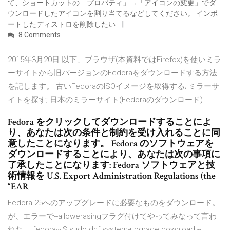
て、ショートカットの「プロパティ」→「アイコンの変更」でダ
ウンロードしたアイコンを割り当てるなどしてください。 インポ
ートしたディストロを削除したい
8 Comments
2015年3月20日 以下、ブラウザ(本資料ではFirefox)を使いミラ
ーサイトから旧バージョンのFedoraをダウンロードする方法
を記します。 古いFedoraのISOイメージを取得する; ミラーサ
イトを探す; 日本のミラーサイト(Fedoraのダウンロード)
Fedora をクリックしてダウンロードすることによ
り、あなたは次の条件と制約を受け入れることに同
意したことになります。 Fedora のソフトウェアを
ダウンロードすることにより、あなたは次の事項に
了承したことになります: Fedora ソフトウェアと技
術情報を U.S. Export Administration Regulations (the
“EAR
Fedora 25へのアップグレードに必要なものをダウンロード。
が、エラーで--allowerasingフラグ付けてやってみなって言わ
れた。 fedora~:$ sudo dnf system-upgrade download --