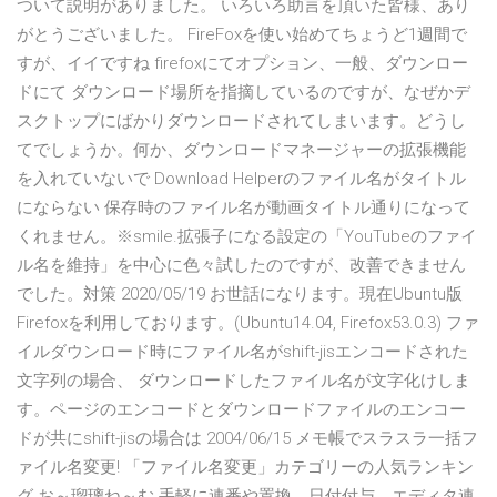
ついて説明がありました。 いろいろ助言を頂いた皆様、あり
がとうございました。 FireFoxを使い始めてちょうど1週間で
すが、イイですね firefoxにてオプション、一般、ダウンロー
ドにて ダウンロード場所を指摘しているのですが、なぜかデ
スクトップにばかりダウンロードされてしまいます。どうし
てでしょうか。何か、ダウンロードマネージャーの拡張機能
を入れていないで Download Helperのファイル名がタイトル
にならない 保存時のファイル名が動画タイトル通りになって
くれません。※smile.拡張子になる設定の「YouTubeのファイ
ル名を維持」を中心に色々試したのですが、改善できません
でした。対策 2020/05/19 お世話になります。現在Ubuntu版
Firefoxを利用しております。(Ubuntu14.04, Firefox53.0.3) ファ
イルダウンロード時にファイル名がshift-jisエンコードされた
文字列の場合、 ダウンロードしたファイル名が文字化けしま
す。ページのエンコードとダウンロードファイルのエンコー
ドが共にshift-jisの場合は 2004/06/15 メモ帳でスラスラ一括フ
ァイル名変更! 「ファイル名変更」カテゴリーの人気ランキン
グ お～瑠璃ね～む 手軽に連番や置換、日付付与、エディタ連