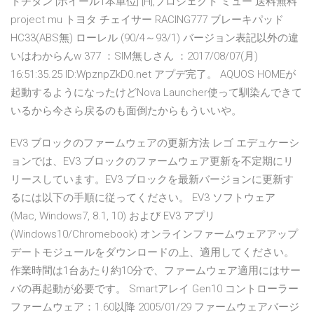
トチタン [ホイール1本単位] [H],プロジェクト ミュー 送料無料
project mu トヨタ チェイサー RACING777 ブレーキパッド
HC33(ABS無) ローレル (90/4～93/1) バージョン表記以外の違
いはわからんw 377 ：SIM無しさん ：2017/08/07(月)
16:51:35.25 ID:WpznpZkD0.net アプデ完了。 AQUOS HOMEが
起動するようになったけどNova Launcher使って馴染んできて
いるから今さら戻るのも面倒たからもういいや。
EV3 ブロックのファームウェアの更新方法 レゴ エデュケーシ
ョンでは、EV3 ブロックのファームウェア更新を不定期にリ
リースしています。EV3 ブロックを最新バージョンに更新す
るには以下の手順に従ってください。 EV3 ソフトウェア
(Mac, Windows7, 8.1, 10) および EV3 アプリ
(Windows10/Chromebook) オンラインファームウェアアップ
デートモジュールをダウンロードの上、適用してください。
作業時間は1台あたり約10分で、ファームウェア適用にはサー
バの再起動が必要です。 Smartアレイ Gen10 コントローラー
ファームウェア：1.60以降 2005/01/29 ファームウェアバージ