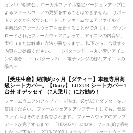
ョン1.0.6以降は、ローカルファイル指定バージョンアップに
よるファームウェアの更新をすることはできません。 サポー
トデスクからダウンロードしたファームウェアファイルで、
本商品のファームウェアを更新することができます。 ダウン
ロードされたファームウェアによって、アイコンの内容や、
実行（または解凍）方法が異なります。 以下から、合致する
内容をご参照ください。 ・（パターン1） ～丸い青いアイコ
ンの場合～ ・（パターン2） ～電子レンジの様なアイコンの
場合～
【受注生産】納期約2ヶ月【ダティー】車種専用高
級シートカバー。【Dotty】 LUXUR シートカバー 1
台分 オデッセイ （7人乗り）にお勧め！
ファームウェアのアップデート時は、必ずACアダプターをご
使用ください。 ファームウェアをアップデートしても、音楽
ファイルはそのまま保存されます。 ファームウェアのアップ
デートが完了するまで、「HD20GA7_update」フォルダは消去
しないで下さい。 2018/06/08 1 ステップ 1．ファームウェア