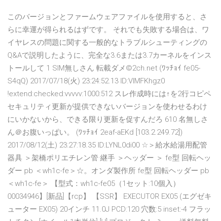
このバージョンとファームウェアファイルを使用すると、さ
らに幸運が得られるはずです。 それでも失敗する場合は、ワ
イヤレスの問題に関する一般的なトラブルシューティングの
Q&Aで説明したように、完全な3.6または3.7カーネルをインス
トールして 1 SIM無しさん 転載ダメ©2ch.net (ﾜｯﾁｮｲ fe05-
S4qQ) 2017/07/18(火) 23:24:52.13 ID:VlMFKhgz0
!extend:checked:vvvvv:1000:512 スレ作成時には↑を2行コピペ
セキュリティ更新が提供できないバージョンを使わせるわけ
にいかないから、できる限り更新を促すんだろ 610 名無しさ
ん＠お腹いっぱい。 (ﾜｯﾁｮｲ 2eaf-aEKd [103.2.249.72])
2017/08/12(土) 23:27:18.35 ID:LYNL0di00 ☆＞給水給湯用配管
器具 ＞架橋ポリエチレン管·継手 ＞ヘッダー ＞ fe型 回転ヘッ
ダー pb ＜wh1c-fe＞☆。オンダ製作所 fe型 回転ヘッダー pb
＜wh1c-fe＞ 【型式：wh1c-fe05（1セット:10個入）
00034946】[新品]【rcp】 【SSR】 EXECUTOR EX05 (エグゼキ
ューター EX05) 20インチ 11.0J PCD:120 穴数:5 inset:-4 フラッ