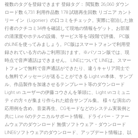
複数のタグを登録できます 登録タグ： 閲覧数 26,060 ダウン
ロード数 6,731 利用作品数 178 試聴再生回数 リゴニア カント
リー イン（Ligonier）の口コミをチェック。実際に宿泊した旅
行者のクチコミ34件を確認して現地の情報をゲット。お部屋
の清潔度やホテルの設備、サービス等を5段階で評価。 PC版
のLINEを使ってみましょう。PC版はスマートフォンで利用登
録されている方のみご利用頂けます。※パソコン版では、現
時点で音声通話はできません。 LINEについて LINEは、スマー
トフォンで無料で音声通話ができたり、違うキャリア同士で
も無料でメッセージが送ることができる Light.vn本体、サンプ
ル、作品製作を加速させるテンプレート等のダウンロード
Light.vn ユーザーの伊藤コウさんを筆頭に、Light.vnコミュニ
ティの方々が集まり作られた総合サンプル集。 様々な演出の
応用例を含め、音楽再生、CGモードなどのシステム実装例と
共に Line 6のテクニカルサポート情報、ドライバー・ファー
ムウェアのダウンロード 無償ソフトウェア・ダウンロード
LINE6ソフトウェアのダウンロード、アップデート情報は、以