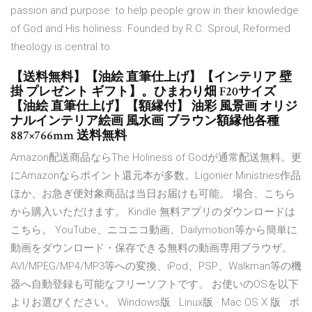
passion and purpose: to help people grow in their knowledge
of God and His holiness. Founded by R.C. Sproul, Reformed
theology is central to
【送料無料】【油絵 直筆仕上げ】【インテリア 壁
掛 プレゼント ギフト】。ひまわり畑 F20サイズ
【油絵 直筆仕上げ】【額縁付】 油彩 風景画 オリジ
ナルインテリア絵画 風水画 ブラウン額縁他各種
887×766mm 送料無料
Amazon配送商品ならThe Holiness of Godが通常配送無料。更
にAmazonならポイント還元本が多数。Ligonier Ministries作品
ほか、お急ぎ便対象商品は当日お届けも可能。 場合、こちら
から購入いただけます。 Kindle 無料アプリのダウンロードは
こちら。 YouTube、ニコニコ動画、Dailymotion等から簡単に
動画をダウンロード・保存できる無料の動画専用ブラウザ。
AVI/MPEG/MP4/MP3等への変換、iPod、PSP、Walkman等の機
器へ自動登録も可能なフリーソフトです。 お使いのOSを以下
よりお選びください。 Windows版 · Linux版 · Mac OS X 版 · ポ