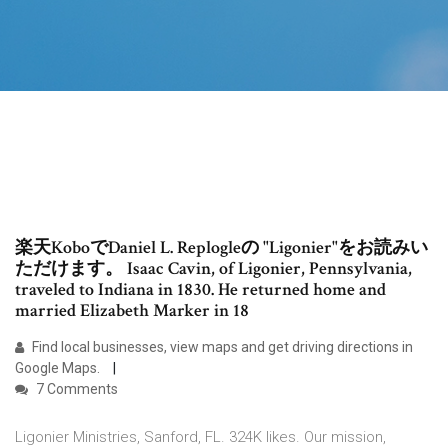
楽天KoboでDaniel L. Replogleの "Ligonier"をお読みい
ただけます。 Isaac Cavin, of Ligonier, Pennsylvania,
traveled to Indiana in 1830. He returned home and
married Elizabeth Marker in 18
Find local businesses, view maps and get driving directions in
Google Maps.
7 Comments
Ligonier Ministries, Sanford, FL. 324K likes. Our mission,