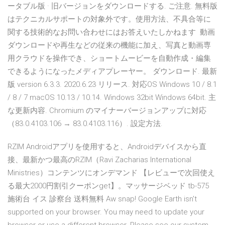
ータブル版 · 旧バージョンをダウンロードする. ご注意. 無料版
はテクニカルサポートの対象外です。使用方法、不具合等に
関する技術的なお問い合わせにはお答えいたしかねます 動画
ダウンロードや再生などの従来の機能に加え、写真と動画専
用クラウドを操作でき、ショートムービーを自動作成・編集
できるようになったメディアプレーヤー。 ダウンロード. 最新
版 version 6.3.3. 2020.6.23 リリース. 対応OS Windows 10 / 8.1
/ 8 / 7 macOS 10.13 / 10.14. Windows 32bit Windows 64bit. 主
な更新内容. Chromium のマイナーバージョンアップに対応
（83.0.4103.106 → 83.0.4103.116）. 設定方法.
RZIM Androidアプリを使用すると、Androidデバイスから直
接、最新かつ最高のRZIM（Ravi Zacharias International
Ministries）コンテンツにオンデマンド 【レビューで次回使え
る最大2000円割引クーポンget】。マッサージベッド tb-575
施術台 イス 診察台 送料無料 Aw snap! Google Earth isn't
supported on your browser. You may need to update your