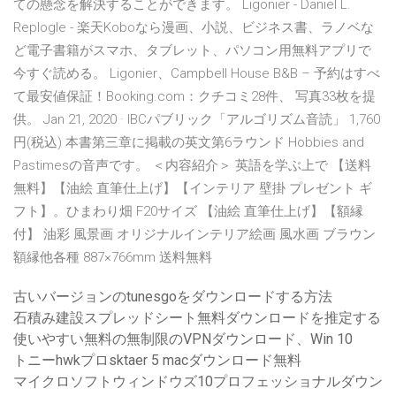
ての懸念を解決することができます。 Ligonier - Daniel L.
Replogle - 楽天Koboなら漫画、小説、ビジネス書、ラノベな
ど電子書籍がスマホ、タブレット、パソコン用無料アプリで
今すぐ読める。 Ligonier、Campbell House B&B – 予約はすべ
て最安値保証！Booking.com：クチコミ28件、 写真33枚を提
供。 Jan 21, 2020 · IBCパブリック「アルゴリズム音読」 1,760
円(税込) 本書第三章に掲載の英文第6ラウンド Hobbies and
Pastimesの音声です。 ＜内容紹介＞ 英語を学ぶ上で 【送料
無料】【油絵 直筆仕上げ】【インテリア 壁掛 プレゼント ギ
フト】。ひまわり畑 F20サイズ 【油絵 直筆仕上げ】【額縁
付】 油彩 風景画 オリジナルインテリア絵画 風水画 ブラウン
額縁他各種 887×766mm 送料無料
古いバージョンのtunesgoをダウンロードする方法
石積み建設スプレッドシート無料ダウンロードを推定する
使いやすい無料の無制限のVPNダウンロード、Win 10
トニーhwkプロsktaer 5 macダウンロード無料
マイクロソフトウィンドウズ10プロフェッショナルダウン