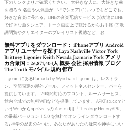
下のリンクよりご確認ください。 大好きな人に、大好きな曲
を贈ろう 名曲や人気曲がLINEでシェア| (1)いつでもどこでも、
好きな音楽に浸れる。LINEの音楽配信サービス (2)友達にLINE
で好きな曲をシェア。トーク画面上で聴けるからお手軽 (3)歌
詞閲覧やクリエイターのプレイリスト視聴など、お …
無料アプリをダウンロード： iPhoneアプリ Android
アプリ ユーザーを探す Laya Nashville Victor York
Brittney Ligonier Keith Nevada Jazmarie York アメリ
カ合衆国：26,871,404人 概要 会社 採用情報 ブログ
The Truth モバイル 規約 都市
LigonierにあるRamada by Wyndham Ligonierは、レストラ
ン、季節限定の屋外プール、フィットネスセンター、バーを
提供しています。 24時間対応のフロント、ルームサービス、
館内全域での無料WiFiなどを提供しています。 APKFab.comと
いうWebからapp3dailyの Android用『Theology HistoryAPK』
の最新バージョン 1.5.0 を無料でオンラインダウンロードす
る｡神学の歴史のAppは、あなたがあなたの疑問や神学につい