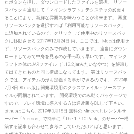
たボタンを押し、ダウンロードしたファイルを選択。 リソー
スパックを適用して『マインクラフト』テクスチャの変更す
ることにより、新鮮な雰囲気を味わうことが出来ます。 再度
リソースパックを選択すれば「利用可能なリソースパック」
に追加されているので、クリックして使用中のリソースパッ
クに移動させる 2017年12月24日 尚、ここでは、Modは使用せ
ず、リソースパックのみで作成していきます。 適当にダウン
ロードしてみて中身を見るのが手っ取り早いです。 マインク
ラフト本体のJARファイル（1.12.2.jarみたいなやつ）を解凍し
て出てきたものと同じ構成になってます。 実はリソースパッ
クでは、アイテムの形も定義する事ができるのです。 2020年
7月8日 ※dev版は開発環境用のクラスファイル・ソースファ
イルが同梱されています。 開発環境でのみ動くパッケージで
すので、プレイ環境に導入する方は通常版をDLして下さい。
githubはこちら. 2019年3月18日 無料の Minecraft レンタルサ
ーバー「Aternos」で簡単に「The 1.7.10 Pack」のサーバー構
築する記事も合わせて参考にしていただければと思います。