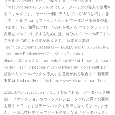
フォルダに格納するだけで導入することができます 。
「resourcepacks」フォルダはリソースパックの導入で使用す
るフォルダです。 サーバー側に導入しているMODを相手に教
えて、MODのconfigファイルも合わせて一致させる必要があ
ります。 12．相手にグローバルIPを教える マインクラフトで
友達とマルチプレイするためには、自分のグローバルIPアドレ
スを相手に教える必要があります。 新要素追加系
TechnicalEnchants Creatures++ TABLES and CHAIRS GGUNZ
Interactive Bookshelves Vein Mining Datapack
BlazeandCave's Advancements Pack 便利系 Timber Datapack
Rotten Flesh To Leather In Vanilla Minecraft! Mob Health Bar
複数のリソースパックを導入する必要がある場合は？ 新要素
追加系 TechnicalEnchants https://www.planetminecraft.co…
2020/07/04 JavaEdition 1.13より実装される、データパック機
能。 ファンクションやカスタムレシピ、タグなど様々な要素
を扱う上で、まずはデータパックを作成しなくてはいけませ
ん。 今回は技術的アップデートの要となる『データパック』