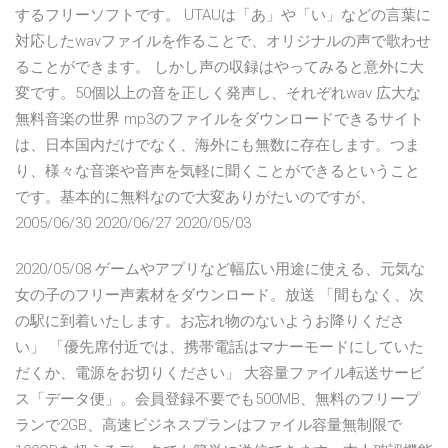
するフリーソフトです。 UTAUは「あ」や「い」などの言葉に
対応したwavファイルを作ることで、オリジナルの声で歌わせ
ることができます。 しかし声の収録はやってみると意外に大
変です。50個以上の音を正しく発声し、それぞれwav 広大な
無料音楽の世界 mp3のファイルをダウンロードできるサイト
は、日本国内だけでなく、海外にも無数に存在します。つま
り、様々な音楽や音声を気軽に聞くことができるということ
です。基本的に無料なので大変ありがたいのですが、
2005/06/30 2020/06/27 2020/05/03
2020/05/08 ゲームやアプリなど幅広い用途に使える、元気な
女の子のフリー声素材をダウンロード。放送 「間もなく、次
の駅に到着いたします。お忘れ物のないようお降りくださ
い」 「優先席付近では、携帯電話はマナーモードにしていた
だくか、電源をお切りください」 大容量ファイル転送サービ
ス「データ便」。会員登録不要でも500MB、無料のフリープ
ランで2GB、高速ビジネスプランはファイル容量無制限で