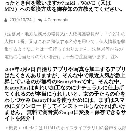
ったとき何を歌いますか? midi→WAVE（又は
MP3）への変換方法を御存知の方教えてください。
2019/10/24
4 Comments
) 法務局・地方法務局の職員又は人権擁護委員が，「子どもの
人権110番」又はこれに類似する名称を用いて，個人情報を収
集するようなことは一切行っておりません。法務局等からの
電話に心当たりのない場合は，十分ご注意願います。 注3
2019年2月9日 自撮りアプリや写真を加工するアプリ
はたくさんありますが、そんな中で最近人気が急上
昇しているのが無料のBeautyPlusです。 そんな中、
BeautyPlusはきれい加工なのにナチュラルに仕上げ
てくれるのが本当にうれしいと、女の子たちの心を
わしづかみ BeautyPlusを使うためには、まずはスマ
ホにダウンロードしてインストールしなければいけ
ません。 無料で高音質のmp3に変換・保存できるサ
イトを紹介！
＜概要＞ OREMO は UTAU のボイスライブラリ用の音声を収録