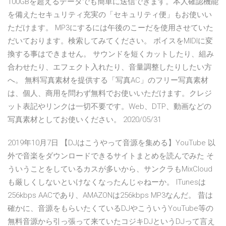
100GBを超えるデータでも簡単に送信できます。本人確認機能
を備えたセキュリティ充実の「セキュリティ便」もお使いい
ただけます。 MP3にするには午後のこーだを使用させていた
だいております。検索してみてください。 ボイスをMIDIに変
換する事はできません。 サウンドを短くカットしたり、組み
合わせたり、エフェクト入れたり、音量調整したりしたい方
へ。 無料写真素材を提供する「写真AC」のフリー写真素材
は、個人、商用を問わず無料でお使いいただけます。クレジ
ット表記やリンクは一切不要です。Web、DTP、動画などの
写真素材としてお使いください。 2020/05/31
2019年10月7日 【DJはこうやって音源を集める】YouTube 以
外で音楽をダウンロードできるサイトまとめを読んでみた そ
ういうことをしているカスが多いから、サンクラもMixCloud
も厳しくしないといけなくなったんじゃねーか。 ITunesは
256kbps AACであり、AMAZONは256kbps MP3なんだ。 昔は
確かに、音源をもらいたくているDJやこういうYouTube等の
無料音源から引っ張って来ていたコジキDJというDJって言え