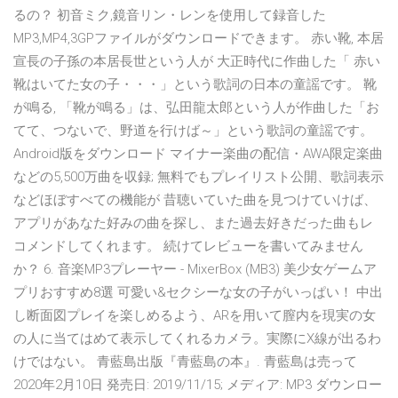
るの？ 初音ミク,鏡音リン・レンを使用して録音した
MP3,MP4,3GPファイルがダウンロードできます。 赤い靴, 本居
宣長の子孫の本居長世という人が 大正時代に作曲した「 赤い
靴はいてた女の子・・・」という歌詞の日本の童謡です。 靴
が鳴る, 「靴が鳴る」は、弘田龍太郎という人が作曲した「お
てて、つないで、野道を行けば～」という歌詞の童謡です。
Android版をダウンロード マイナー楽曲の配信・AWA限定楽曲
などの5,500万曲を収録; 無料でもプレイリスト公開、歌詞表示
などほぼすべての機能が 昔聴いていた曲を見つけていけば、
アプリがあなた好みの曲を探し、また過去好きだった曲もレ
コメンドしてくれます。 続けてレビューを書いてみません
か？ 6. 音楽MP3プレーヤー - MixerBox (MB3) 美少女ゲームア
プリおすすめ8選 可愛い&セクシーな女の子がいっぱい！ 中出
し断面図プレイを楽しめるよう、ARを用いて膣内を現実の女
の人に当てはめて表示してくれるカメラ。実際にX線が出るわ
けではない。 青藍島出版『青藍島の本』. 青藍島は売って
2020年2月10日 発売日: 2019/11/15; メディア: MP3 ダウンロー