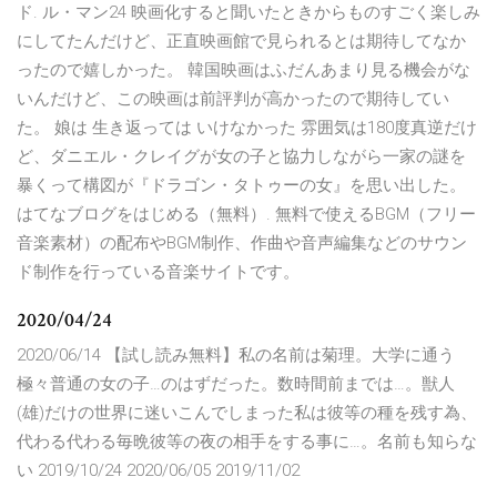
ド. ル・マン24 映画化すると聞いたときからものすごく楽しみ
にしてたんだけど、正直映画館で見られるとは期待してなか
ったので嬉しかった。 韓国映画はふだんあまり見る機会がな
いんだけど、この映画は前評判が高かったので期待してい
た。 娘は 生き返っては いけなかった 雰囲気は180度真逆だけ
ど、ダニエル・クレイグが女の子と協力しながら一家の謎を
暴くって構図が『ドラゴン・タトゥーの女』を思い出した。
はてなブログをはじめる（無料）. 無料で使えるBGM（フリー
音楽素材）の配布やBGM制作、作曲や音声編集などのサウン
ド制作を行っている音楽サイトです。
2020/04/24
2020/06/14 【試し読み無料】私の名前は菊理。大学に通う
極々普通の女の子…のはずだった。数時間前までは…。獣人
(雄)だけの世界に迷いこんでしまった私は彼等の種を残す為、
代わる代わる毎晩彼等の夜の相手をする事に…。名前も知らな
い 2019/10/24 2020/06/05 2019/11/02