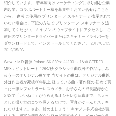
紹介しています。 若年層向けマーケティングに取り組む企業
内起業。コラボパートナー様を募集中！お問い合せはこちら
から。 参考 ご使用の プリンター ／ スキャナー が表示されて
いない場合は、下記の方法で プリンター ／ スキャナー を追
加してください。 キヤノン のウェブサイトにアクセスし、ご
使用のプリンタードライバーまたはスキャナードライバーを
ダウンロードして、インストールしてください。 2017/05/05
2012/05/03
Wave：MIDI音源 Roland SK-88Pro 44100Hz 16bit STEREO
MP3：ビットレート 128K/秒 クラシック曲以外の作品は、み
ゅうーのオリジナル曲です 当サイトの曲は、オリジナル曲以
外は作曲者が死後60年以上 経っている曲（著作権の 初めて買
った一眼レフやミラーレスカメラ。お子さんの成長記録から
SNSで「いいね！」がもらえるオシャレな写真まで、ちょっ
とした撮り方のコツを覚えるだけで、写真がぐーんとステキ
になりますよ。さあ、始めましょう！ キヤノン株式会社が提
供する、豊富な無料ダウンロード素材サイト。ペーパークラ