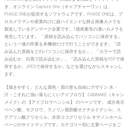
き、オンライン Capture One（キャプチャーワン）は、
PHASE ONEが提供するソフトウェアです。PHASE ONEは、プ
ロカメラマンや産業向けに超ハイエンドな静止画像カメラを
製造しているデンマーク企業です。1億画素等の凄いカメラを
発売しています。 「原稿を読み込んでパソコンに保存する」
という一連の作業を本機側だけで行うことができます。「読
み込んだ原稿をどのパソコンに保存するか」、「カラーで読
み込むか、白黒で読み込むか」、「読み込んだ原稿をPDFで保
存するか、JPEGで保存するか」などを選びながらスキャンし
ます。
【描きやすく、どんな眉色・眉の形も自由にデザイン 水・
汗・こすれに強い落ちにくいアイブロウ】 CANMAKE（キャン
メイク）の 【アイブロウペンシル】 のページです。 成分表示
ベヘン酸、モクロウ、ラノリン脂肪酸オクチルドデシル、ス
テアリン酸グリセリル、水添ココグリセリル キヤノンホーム
ページのサイトマップです。カテゴリー別に主要ページをご