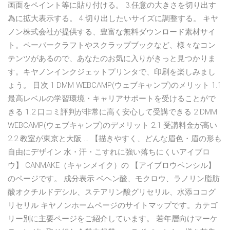
画面をペイント等に貼り付ける。 3.任意の大きさを切り出す
為に拡大表示する。 4.切り出したいサイズに調整する。 キヤ
ノン株式会社が提供する、豊富な無料ダウンロード素材サイ
ト。ペーパークラフトやスクラップブックなど、様々なコン
テンツがあるので、あなたのお気に入りがきっと見つかりま
す。キヤノンインクジェットプリンタで、印刷を楽しみまし
ょう。 目次 1 DMM WEBCAMP(ウェブキャンプ)のメリット 1.1
最高レベルの学習環境・キャリアサポートを受けることがで
きる 1.2 口コミ評判が非常に高く安心して受講できる 2 DMM
WEBCAMP(ウェブキャンプ)のデメリット 2.1 受講料金が高い
2.2 教室が東京と大阪 … 【描きやすく、どんな眉色・眉の形も
自由にデザイン 水・汗・こすれに強い落ちにくいアイブロ
ウ】 CANMAKE（キャンメイク）の 【アイブロウペンシル】
のページです。 成分表示 ベヘン酸、モクロウ、ラノリン脂肪
酸オクチルドデシル、ステアリン酸グリセリル、水添ココグ
リセリル キヤノンホームページのサイトマップです。カテゴ
リー別に主要ページをご紹介しています。 若年層向けマーケ