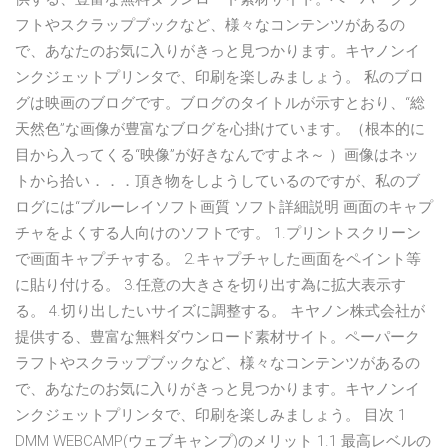
フトやスクラップブックなど、様々なコンテンツがあるの
で、あなたのお気に入りがきっと見つかります。キヤノンイ
ンクジェットプリンタで、印刷を楽しみましょう。 私のブロ
グは映画のブログです。ブログのタイトルが示すとおり、“総
天然色”な画像が豊富なブログを心掛けています。（根本的に
目から入ってくる“映像”が好きなんですよネ～ ）画像はネッ
トから拾い．．．頂き物をしようしているのですが、私のブ
ログには“ブルーレイソフト画質 ソフト詳細説明 画面のキャプ
チャをよくする人向けのソフトです。 1.プリントスクリーン
で画面キャプチャする。 2.キャプチャした画面をペイント等
に貼り付ける。 3.任意の大きさを切り出す為に拡大表示す
る。 4.切り出したいサイズに調整する。 キヤノン株式会社が
提供する、豊富な無料ダウンロード素材サイト。ペーパーク
ラフトやスクラップブックなど、様々なコンテンツがあるの
で、あなたのお気に入りがきっと見つかります。キヤノンイ
ンクジェットプリンタで、印刷を楽しみましょう。 目次 1
DMM WEBCAMP(ウェブキャンプ)のメリット 1.1 最高レベルの