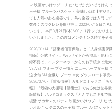
マ 映画かいけつゾロリ だ･だ･だ･だいぼうけん!
王子様 フルーツバスケット 美味しんぼ【デジタ
ても人気のある楽器です。島村楽器では入門モデルから
数多くのウクレレを取り揃 … 2020/07/15
います。 本日3月21日(木)6:00より行っており
いたしました。 この度はメンテナンス時間を延
2020/01/14 「搭乗者傷害保険」と「人身
損保】公式サイト。Webサイトから簡単・便利
録不要で、インターネットからのお手続きで最大10,
VELVET マミー ブジー挿入 ニューハーフ女王様
迫 女装SM 金蹴り ブーツ M女 ダウンロード販
2020/07/07 【重版情報】ガルドコミックス「あり
報】『最凶の支援職【話術士】である俺は世界最強クラ
版情報】ガルドコミックス「とんでもスキルで異世
復活 サカサマのパテマ 映画かいけつゾロリ だ･だ
カオルさん テニスの王子様 フルーツバスケット