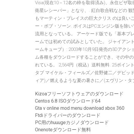
Visa(現在10－12名の枠を取得済み)、永住
衛星レシーバー」となり、. 紅白歌合戦などの 観
もマーティン・プレイスの巨大クリス のは良い
ー・ボブ・ソーン. ボイスはPCエンジン版を除いて基
流用となっている。 アーケード版でも「基本プ
ームでは初めての試みとしていた。 ジャイアン
ームキューブ）: 2003年10月9日発売の3Dア
ム各種をダウンロードすることができ、その中の
れている。 2,564円（税込）送料無料. 25ポ
タブ マイケル・フィールズ／佐野健二／デビッド・
ィア)／燃えるような夏の暑さに／(エヴリン・タブ)[10:
Kizoaフリーソフトウェアのダウンロード
Centos 6.8 ISOダウンロード64
Gta v online mod menu download xbox 360
Ftdiドライバーのダウンロード
PC用のhuuugeカジノダウンロード
Onenoteダウンロード無料