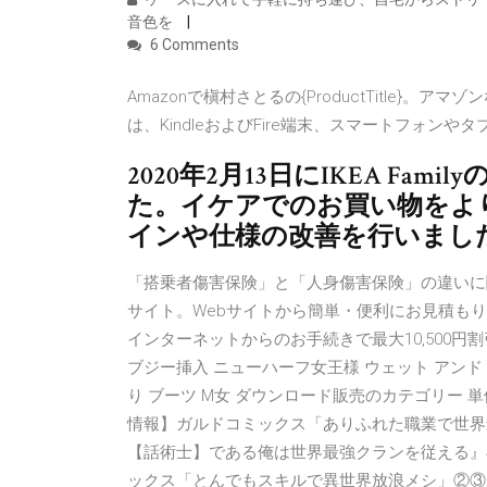
音色を
6 Comments
Amazonで槇村さとるの{ProductTitle
は、KindleおよびFire端末、スマートフォ
2020年2月13日にIKEA F
た。イケアでのお買い物をよ
インや仕様の改善を行いまし
「搭乗者傷害保険」と「人身傷害保険」の違いに
サイト。Webサイトから簡単・便利にお見積も
インターネットからのお手続きで最大10,500円割引！
ブジー挿入 ニューハーフ女王様 ウェット アンド 
り ブーツ M女 ダウンロード販売のカテゴリー 単体女
情報】ガルドコミックス「ありふれた職業で世界最強」
【話術士】である俺は世界最強クランを従える』早くも
ックス「とんでもスキルで異世界放浪メシ」②③「