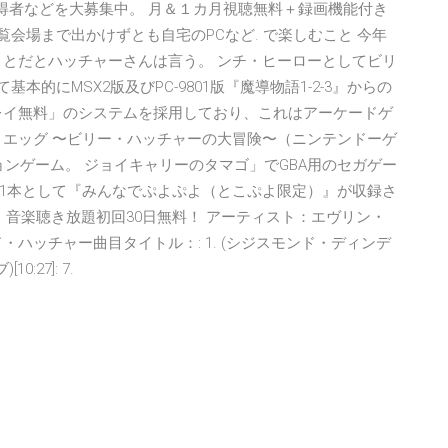
ビザ取得者などを大募集中。 月＆１カ月視聴無料＋録画機能付き
覧会場まで出かけずとも自宅のPCなど. で楽しむこと 今年
ことだとハッチャーさんは言う。 ンチ・ヒーローとしてビリ
本的にMSX2版及びPC-9801版『魔導物語1-2-3』からの
レイ無料」のシステムを採用しており、これはアーケードゲ
トエッグ 〜ビリー・ハッチャーの大冒険〜（ニンテンドーゲ
クションゲーム。 ジョイキャリーのタマゴ」でGBA用のセガゲー
1本として『みんなでぷよぷよ（とこぷよ限定）』が収録さ
イント 音楽聴き放題初回30日無料！ アーティスト：エヴリン・
ハッチャー曲目タイトル：: 1. (シジスモンド・ディンデ
27]: 7.