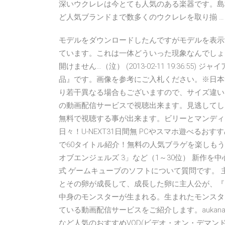
深いウクレレは今とても人気のある楽器です。島村楽器
ど人気ブランドまで数多くのウクレレを取り揃 …
モデルをダウンロードしたんですがモデルを表示
ています。これは一体どういった現象なんでしょうか？(汗 
開けません…（泣） (2013-02-11 19:36:55
品』です。画像を参考にご入札ください。※日本
り若干異なる場合もございますので、サイズ違い
の動画配信サービスで視聴出来ます。見逃してし
無料で視聴する事が出来ます。ビリーとマンディ
日々！U-NEXT31日間無 PCやスマホ遊べるお
で60タイトル紹介！無料の人気ブラゲを楽しも
オブエンジェルズ 3」など（1～30位） 新作
式 ゲームキューブのソフトについて質問です。
とその卵が成長して、成長した卵に主人公が、『
中身のモンスターが生まれる。生まれたモンスタ
ている動画配信サービスをご紹介します。aukana(
など人気のおすすめVOD(ビデオ・オン・デマンド