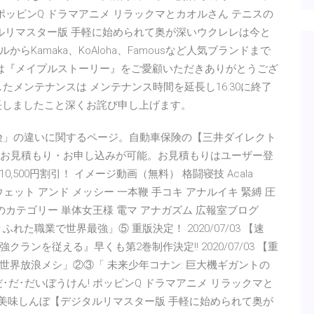
 ポッピンQ ドラマアニメ リラックマとカオルさん テニスの
ルリマスター版 手軽に始められて奥が深いウクレレは今と
Kamaka、KoAloha、Famousなど人気ブランドまで
 日ごろは『メイプルストーリー』をご愛顧いただきありがとうござ
ましたメンテナンスは メンテナンス時間を延長し16:30に終了
長しましたこと深くお詫び申し上げます。
傷害保険」の違いに関するページ。自動車保険の【三井ダイレクト
にお見積もり・お申し込みが可能。お見積もりはユーザー登
500円割引！ イメージ動画（無料） 格闘寝技 Acala
 ウェット アンド メッシー 一本鞭 手コキ アナルイキ 緊縛 圧
売のカテゴリー 単体女王様 電マ アナガズム 広報室ブログ
ふれた職業で世界最強」⑤ 重版決定！ 2020/07/03 【速
ンを従える』早くも第2巻制作決定!! 2020/07/03 【重
界放浪メシ」②③「 未来少年コナン: 巨大機ギガントの
･だ･だいぼうけん! ポッピンQ ドラマアニメ リラックマと
 美味しんぼ【デジタルリマスター版 手軽に始められて奥が