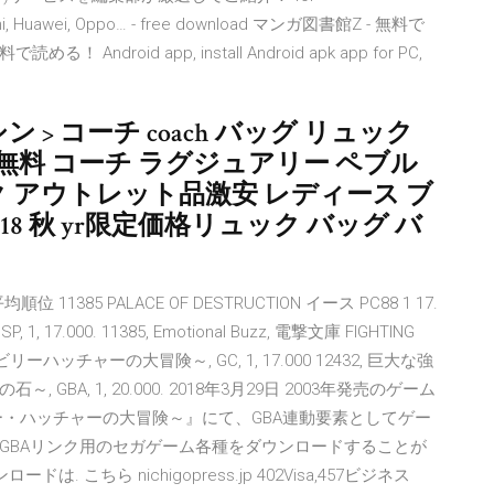
Xiaomi, Huawei, Oppo… - free download マンガ図書館Z - 無料で
oid app, install Android apk app for PC,
ン > コーチ coach バッグ リュック
送料無料 コーチ ラグジュアリー ペブル
ク アウトレット品激安 レディース ブ
2018 秋 yr限定価格リュック バッグ バ
11385 PALACE OF DESTRUCTION イース PC88 1 17.
 1, 17.000. 11385, Emotional Buzz, 電撃文庫 FIGHTING
ビリーハッチャーの大冒険～, GC, 1, 17.000 12432, 巨大な強
BA, 1, 20.000. 2018年3月29日 2003年発売のゲーム
ー・ハッチャーの大冒険～』にて、GBA連動要素としてゲー
GBAリンク用のセガゲーム各種をダウンロードすることが
. こちら nichigopress.jp 402Visa,457ビジネス