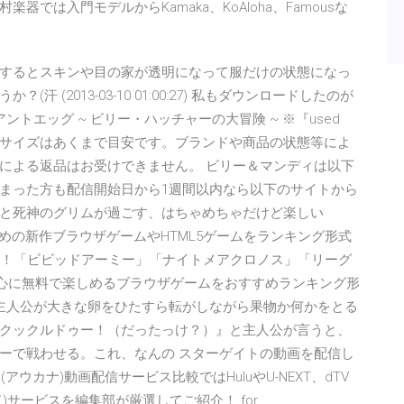
では入門モデルからKamaka、KoAloha、Famousな
するとスキンや目の家が透明になって服だけの状態になっ
(2013-03-10 01:00:27) 私もダウンロードしたのが
) ジャイアントエッグ ~ ビリー・ハッチャーの大冒険 ~ ※『used
サイズはあくまで目安です。ブランドや商品の状態等によ
による返品はお受けできません。 ビリー＆マンディは以下
まった方も配信開始日から1週間以内なら以下のサイトから
と死神のグリムが過ごす、はちゃめちゃだけど楽しい
すすめの新作ブラウザゲームやHTML5ゲームをランキング形式
う！「ビビッドアーミー」「ナイトメアクロノス」「リーグ
を中心に無料で楽しめるブラウザゲームをおすすめランキング形
 主人公が大きな卵をひたすら転がしながら果物か何かをとる
クックルドゥー！（だったっけ？）』と主人公が言うと、
ーで戦わせる。これ、なんの スターゲイトの動画を配信し
アウカナ)動画配信サービス比較ではHuluやU-NEXT、dTV
)サービスを編集部が厳選してご紹介！ for