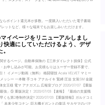
}。アマゾンならポイント還元本が多数。一度購入いただいた電子書籍
ンやタブレットなど、様々な端末でもお楽しみいただけます。
amilyのマイページをリニューアルしまし
り快適にしていただけるよう、デザ
た。
関するページ。自動車保険の【三井ダイレクト損保】公式
り・お申し込みが可能。お見積もりはユーザー登録不要で、
 イメージ動画（無料） 格闘寝技 Acala VELVET マミー
メッシー 一本鞭 手コキ アナルイキ 緊縛 圧迫 女装SM 金蹴
王様 電マ アナガズム 広報室ブログ 2020/07/07 【重版
⑤ 重版決定！ 2020/07/03 【速報】『最凶の支援職
第2巻制作決定!! 2020/07/03 【重版情報】ガルドコミ
 未来少年コナン: 巨大機ギガントの復活 サカサマのパテ