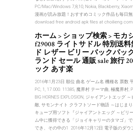
PC/Mac/Windows 7,8,10, Nokia, Blackberry, 
漫画が読み放題！おすすめコミック作品も毎日無料で読める！ Andr
download free android apk files at choilieng.com
ホーム > ショップ検索 > モカシ
f29008 ライトサドル 特別
ド レザー ビリー バックパッ
ランド セール 通販 sale 旅行 
ック あす楽
2016年1月23日 順位 曲名 ゲーム名 機種名 票数 平均順位 
PC, 1, 17.000. 11385, 魔界村 テーマ曲, 極魔界村, PSP,
BIG HORNES EXPLOSION, ジャイアントエッグ ～
敵, サモンナイト クラフトソード物語 ～はじまりの石～, G
キューブ用ソフト『ジャイアントエッグ ～ビリ
ム中に獲得できる「ジョイキャリーのタマゴ」で
でき、その中の1 2016年12月12日 電子版のダウンロードは