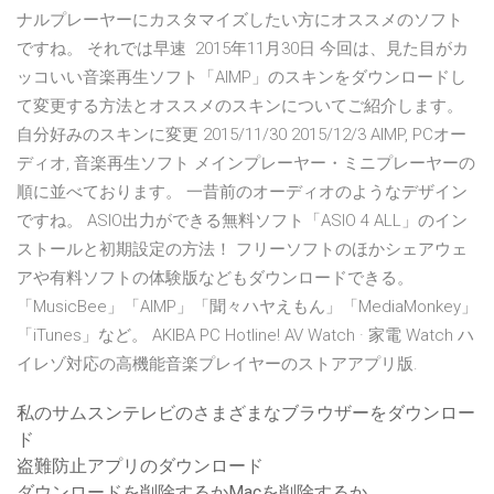
ナルプレーヤーにカスタマイズしたい方にオススメのソフト
ですね。 それでは早速 2015年11月30日 今回は、見た目がカ
ッコいい音楽再生ソフト「AIMP」のスキンをダウンロードし
て変更する方法とオススメのスキンについてご紹介します。
自分好みのスキンに変更 2015/11/30 2015/12/3 AIMP, PCオー
ディオ, 音楽再生ソフト メインプレーヤー・ミニプレーヤーの
順に並べております。 一昔前のオーディオのようなデザイン
ですね。 ASIO出力ができる無料ソフト「ASIO 4 ALL」のイン
ストールと初期設定の方法！ フリーソフトのほかシェアウェ
アや有料ソフトの体験版などもダウンロードできる。
「MusicBee」「AIMP」「聞々ハヤえもん」「MediaMonkey」
「iTunes」など。 AKIBA PC Hotline! AV Watch · 家電 Watch ハ
イレゾ対応の高機能音楽プレイヤーのストアアプリ版.
私のサムスンテレビのさまざまなブラウザーをダウンロー
ド
盗難防止アプリのダウンロード
ダウンロードを削除するかMacを削除するか