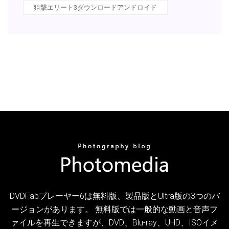
狙撃エリート3ダウンロードアンドロイド
DVDFabプレーヤー6は無料版、製品版とUltra版の3つのバ
ージョンがあります。 無料版では一般的な動画と音声フ
ァイルを再生できますが、DVD、Blu-ray、UHD、ISOイメ