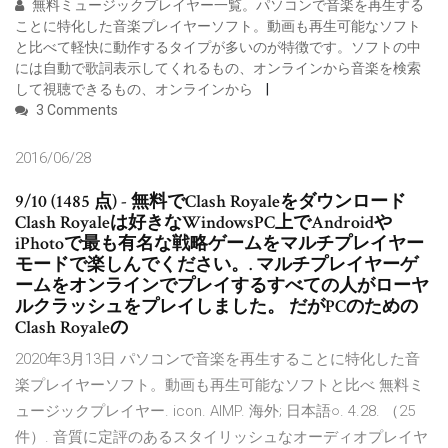
無料ミュージックプレイヤー一覧。パソコンで音楽を再生する
ことに特化した音楽プレイヤーソフト。動画も再生可能なソフト
と比べて軽快に動作するタイプが多いのが特徴です。ソフトの中
には自動で歌詞表示してくれるもの、オンラインから音楽を検索
して視聴できるもの、オンラインから
3 Comments
2016/06/28
9/10 (1485 点) - 無料でClash Royaleをダウンロード
Clash Royaleは好きなWindowsPC上でAndroidや
iPhotoで最も有名な戦略ゲームをマルチプレイヤー
モードで楽しんでください。. マルチプレイヤーゲ
ームをオンラインでプレイするすべての人がローヤ
ルクラッシュをプレイしました。 だがPCのための
Clash Royaleの
2020年3月13日 パソコンで音楽を再生することに特化した音
楽プレイヤーソフト。動画も再生可能なソフトと比べ 無料ミ
ュージックプレイヤー. icon. AIMP. 海外; 日本語○. 4.28. （25
件）. 音質に定評のあるスタイリッシュなオーディオプレイヤ