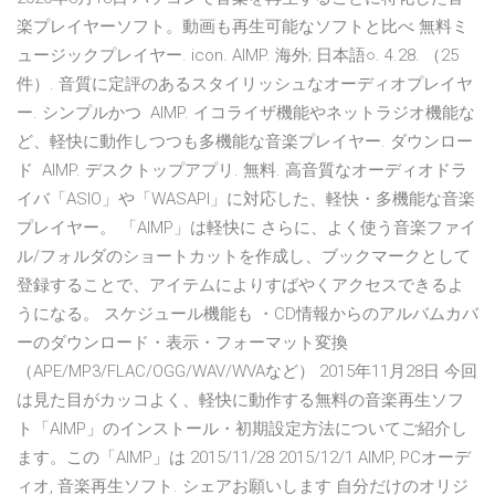
楽プレイヤーソフト。動画も再生可能なソフトと比べ 無料ミ
ュージックプレイヤー. icon. AIMP. 海外; 日本語○. 4.28. （25
件）. 音質に定評のあるスタイリッシュなオーディオプレイヤ
ー. シンプルかつ AIMP. イコライザ機能やネットラジオ機能な
ど、軽快に動作しつつも多機能な音楽プレイヤー. ダウンロー
ド AIMP. デスクトップアプリ. 無料. 高音質なオーディオドラ
イバ「ASIO」や「WASAPI」に対応した、軽快・多機能な音楽
プレイヤー。 「AIMP」は軽快に さらに、よく使う音楽ファイ
ル/フォルダのショートカットを作成し、ブックマークとして
登録することで、アイテムによりすばやくアクセスできるよ
うになる。 スケジュール機能も ・CD情報からのアルバムカバ
ーのダウンロード・表示・フォーマット変換
（APE/MP3/FLAC/OGG/WAV/WVAなど） 2015年11月28日 今回
は見た目がカッコよく、軽快に動作する無料の音楽再生ソフ
ト「AIMP」のインストール・初期設定方法についてご紹介し
ます。この「AIMP」は 2015/11/28 2015/12/1 AIMP, PCオーデ
ィオ, 音楽再生ソフト. シェアお願いします 自分だけのオリジ