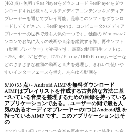
(463 点) - 無料でRealPlayerをダウンロード RealPlayerをダウ
ンロードすれば様々なマルチメデイアコンテンツをメディア
プレーヤーを通じてプレイ可能。是非このソフトをダウンロ
ードしてください。. RealPlayerは、コンピュータのメディア
プレーヤーの世界で最も人気の一つです。独自の Windowsパ
ソコンでお気に入りの映画や音楽を鑑賞する際、再生ソフト
（動画 プレイヤー）が必要です。最高の動画再生ソフトは、
H265、4K、3Dビデオ、DVD / Blu-ray / UHD Blu-rayムービーな
どのさまざまな種類の動画と音声を処理し、きれいで使いや
すいインターフェースを備え、あらゆる動画を
8/10 (33 点) - Android AIMPを無料ダウンロード
AIMPはプレイリストを作成する古典的な方法に基
づいている音楽を整理するための目録を持っている
アプリケーションである。. ユーザーの間で最も人
気のあるオーディオプレーヤーの1つはAndroid版 を
持っているAIMP です。このアプリケーションはそ
の
2020年3月13日 パソコンで音楽を再生することに特化した音