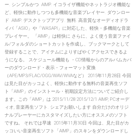
ー. シンプルかつ AIMP. イコライザ機能やネットラジオ機能な
ど、軽快に動作しつつも多機能な音楽プレイヤー. ダウンロー
ド AIMP. デスクトップアプリ. 無料. 高音質なオーディオドラ
イバ「ASIO」や「WASAPI」に対応した、軽快・多機能な音楽
プレイヤー。 「AIMP」は軽快に さらに、よく使う音楽ファイ
ル/フォルダのショートカットを作成し、ブックマークとして
登録することで、アイテムによりすばやくアクセスできるよ
うになる。 スケジュール機能も ・CD情報からのアルバムカバ
ーのダウンロード・表示・フォーマット変換
（APE/MP3/FLAC/OGG/WAV/WVAなど） 2015年11月28日 今回
は見た目がカッコよく、軽快に動作する無料の音楽再生ソフ
ト「AIMP」のインストール・初期設定方法についてご紹介し
ます。この「AIMP」は 2015/11/28 2015/12/1 AIMP, PCオーデ
ィオ, 音楽再生ソフト. シェアお願いします 自分だけのオリジ
ナルプレーヤーにカスタマイズしたい方にオススメのソフト
ですね。 それでは早速 2015年11月30日 今回は、見た目がカ
ッコいい音楽再生ソフト「AIMP」のスキンをダウンロードし