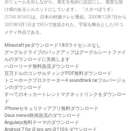
ボリュームを出しながら、着丈を短めに設定にし、適度な抜
け感のあるシルエットにしています。 『スターぼうず』
(STAR BOWS)は、日本の特撮テレビ番組。2000年12月7日から
2001年3月1日までBS-iで放送された。宇宙を舞台としたSFコ
メディ作品である。
Minecraft peダウンロード1.8.0ライセンスなし
グーグルドライブのバックアップはグーグルシートファイ
ルのダウンロードに失敗します
ハローリーチ無料急流ダウンロード
百万ドルのコンサルティングPDF無料ダウンロード
トニーホークプロスケーター4 soundtrack.rarフルバージョ
ンのダウンロード
すべてのキッカートレントマグネットリンクをダウンロー
ド
IPhoneセキュリティアプリ無料ダウンロード
Deux meres映画急流のダウンロード
Angularjs無料テーマのダウンロード
Android 7 for j3 pro sm-j3110をダウンロード