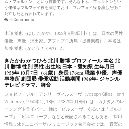
ム・フェルトン」という俳優です。そんなトム・フェルトンとい
う俳優はマルフォイ役を演じており、マルフォイ役を演じた後に
死亡したと言われています。
6 Comments
土師 孝也（はし たかや、1952年9月8日[1] - ）は、日本の男性
俳優、声優、演出家。アプトプロ所属（提携業務）。本名は
加藤 孝也（かとう たかや）[2]。
きたかわ かつひろ 北川 勝博 プロフィール 本名 北
川 勝博 性別 男性 出生地 日本・愛知県 生年月日
1958年 10月7日（61歳）身長 176cm 職業 俳優、声優
事務所 劇団昴 俳優活動 活動期間 1986年- ジャンル
テレビドラマ、舞台
ジョゼフ・ジル・アンリ・ヴィルヌーヴ（Joseph Gilles Henri
Villeneuve, 1950年1月18日 - 1982年5月8日）は、カナダ人のレ
ーシングドライバー。 姓は「ビルヌーヴ」あるいは「ビルヌ
ーブ」「ビルニューブ」などと表記されることもある。 採用
情報 Jobs ユニバーサル ミュージック合同会社では、 音楽の