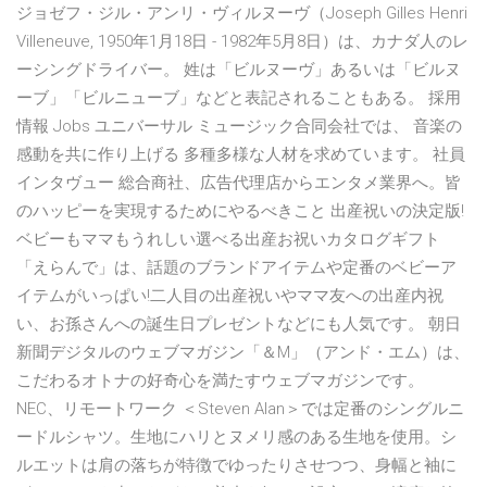
ジョゼフ・ジル・アンリ・ヴィルヌーヴ（Joseph Gilles Henri
Villeneuve, 1950年1月18日 - 1982年5月8日）は、カナダ人のレ
ーシングドライバー。 姓は「ビルヌーヴ」あるいは「ビルヌ
ーブ」「ビルニューブ」などと表記されることもある。 採用
情報 Jobs ユニバーサル ミュージック合同会社では、 音楽の
感動を共に作り上げる 多種多様な人材を求めています。 社員
インタヴュー 総合商社、広告代理店からエンタメ業界へ。皆
のハッピーを実現するためにやるべきこと 出産祝いの決定版!
ベビーもママもうれしい選べる出産お祝いカタログギフト
「えらんで」は、話題のブランドアイテムや定番のベビーア
イテムがいっぱい!二人目の出産祝いやママ友への出産内祝
い、お孫さんへの誕生日プレゼントなどにも人気です。 朝日
新聞デジタルのウェブマガジン「＆M」（アンド・エム）は、
こだわるオトナの好奇心を満たすウェブマガジンです。
NEC、リモートワーク ＜Steven Alan＞では定番のシングルニ
ードルシャツ。生地にハリとヌメリ感のある生地を使用。シ
ルエットは肩の落ちが特徴でゆったりさせつつ、身幅と袖に