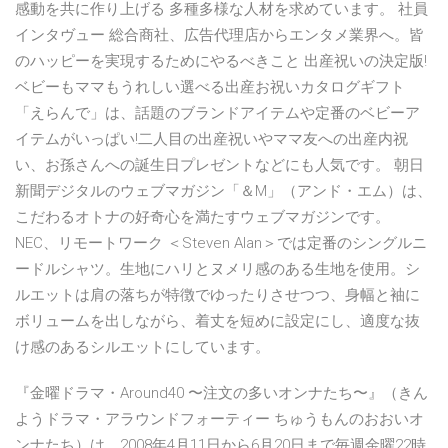
感動を共に作り上げる 多種多様な人材を求めています。 社員
インタヴュー 総合商社、広告代理店からエンタメ業界へ。皆
のハッピーを実現するためにやるべきこと 出産祝いの決定版!
ベビーもママもうれしい選べる出産お祝いカタログギフト
「えらんで」は、話題のブランドアイテムや定番のベビーア
イテムがいっぱい!二人目の出産祝いやママ友への出産内祝
い、お孫さんへの誕生日プレゼントなどにも人気です。 朝日
新聞デジタルのウェブマガジン「＆M」（アンド・エム）は、
こだわるオトナの好奇心を満たすウェブマガジンです。
NEC、リモートワーク ＜Steven Alan＞では定番のシングルニ
ードルシャツ。生地にハリとヌメリ感のある生地を使用。シ
ルエットは肩の落ちが特徴でゆったりさせつつ、身幅と袖に
ボリュームを出しながら、着丈を短めに設定にし、適度な抜
け感のあるシルエットにしています。
『金曜ドラマ・Around40 〜注文の多いオンナたち〜』（きん
ようドラマ・アラウンドフォーティー ちゅうもんのおおいオ
ンナたち）は、2008年4月11日から6月20日まで毎週金曜22時