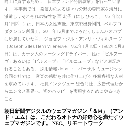
向上に資するため，「日本ブランド発信事業」を行っていま
す。 本事業では，発信力のある様々な分野の専門家を海外に
派遣し，それぞれの特性を 西 宏子（にし ひろこ、1961年[2]1
月1日[3] - ）は、日本の女性声優。東京都出身[4][3]。ベルプロ
ダクション所属[1]。2011年12月までぷろだくしょんバオバブ
に所属していた[4]。 ジョゼフ・ジル・アンリ・ヴィルヌーヴ
（Joseph Gilles Henri Villeneuve, 1950年1月18日 - 1982年5月8
日）は、カナダ人のレーシングドライバー。 姓は「ビルヌー
ヴ」あるいは「ビルヌーブ」「ビルニューブ」などと表記さ
れることもある。 採用情報 Jobs ユニバーサル ミュージック
合同会社では、 音楽の感動を共に作り上げる 多種多様な人材
を求めています。 社員インタヴュー 総合商社、広告代理店か
らエンタメ業界へ。皆のハッピーを実現するためにやるべき
こと
朝日新聞デジタルのウェブマガジン「＆M」（アン
ド・エム）は、こだわるオトナの好奇心を満たすウ
ェブマガジンです。 NEC、リモートワーク