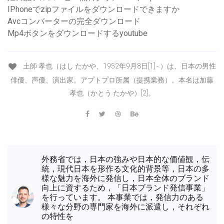
IPhoneでzipファイルをダウンロードできますか
Avcコンバーターの完全ダウンロード
Mp4ボタンをダウンロードするyoutube
土師 孝也（はし たかや、1952年9月8日[1] - ）は、日本の男性
俳優、声優、演出家。アプトプロ所属（提携業務）。本名は加藤
孝也（かとう たかや）[2]。
外務省では，日本の強みや日本的な価値観，伝
統，現代日本を形作る文化的背景等，日本の多
様な魅力を海外に発信し，日本全体のブランド
向上に資するため，「日本ブランド発信事業」
を行っています。 本事業では，発信力のある
様々な分野の専門家を海外に派遣し，それぞれ
の特性を