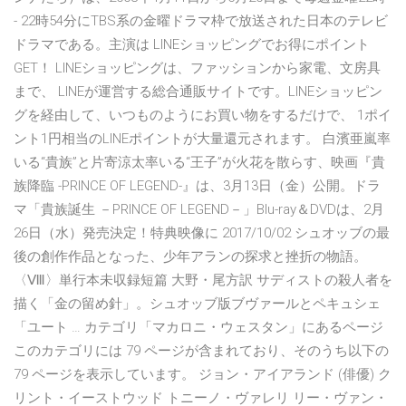
- 22時54分にTBS系の金曜ドラマ枠で放送された日本のテレビ
ドラマである。主演は LINEショッピングでお得にポイント
GET！ LINEショッピングは、ファッションから家電、文房具
まで、 LINEが運営する総合通販サイトです。LINEショッピン
グを経由して、いつものようにお買い物をするだけで、 1ポイ
ント1円相当のLINEポイントが大量還元されます。 白濱亜嵐率
いる“貴族”と片寄涼太率いる“王子”が火花を散らす、映画『貴
族降臨 -PRINCE OF LEGEND-』は、3月13日（金）公開。ドラ
マ「貴族誕生 －PRINCE OF LEGEND－」Blu-ray＆DVDは、2月
26日（水）発売決定！特典映像に 2017/10/02 シュオッブの最
後の創作作品となった、少年アランの探求と挫折の物語。
〈Ⅷ〉単行本未収録短篇 大野・尾方訳 サディストの殺人者を
描く「金の留め針」。シュオッブ版ブヴァールとペキュシェ
「ユート … カテゴリ「マカロニ・ウェスタン」にあるページ
このカテゴリには 79 ページが含まれており、そのうち以下の
79 ページを表示しています。 ジョン・アイアランド (俳優) ク
リント・イーストウッド トニーノ・ヴァレリ リー・ヴァン・