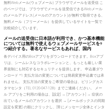
無料Webメール(ウェブメール) ブラウザでメールを送受信 こ
のページでは、ブラウザでメールを送受信できるWebメール
のメールアドレス(メールのアカウント)が無料で取得できる、
無料メール（フリーメール）を提供しているサイトを一覧で
比較紹介しています。
メールの送受信に日本語が利用でき、かつ基本機能
については無料で使えるウェブメールサービスを9
つ紹介する。著名なサービスもあれば、国内
各デバイス用のBoxアプリをダウンロードできます。Boxアプ
リは、シームレスなコラボレーションと、もっとも厳しい業
界規制にも対応するセキュリティを提供します。 申込書ダウ
ンロード *1 支払方法の変更については簡易変更申込書では承
れません。 支払方法の変更をご希望の場合は、ビリングカス
タマセンタ（TEL:0120-047-128）までご連絡ください。 メー
ル アプリをご利用の場合は、[設定] → [アカウント] → 症状の
出ているメールのアカウントを選択 → [メールボックスの同期
設定を変更] の順にクリックし、[常にメッセージ全体とインタ