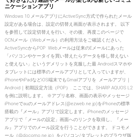
で好きなだけ通話やメールが楽しめる新しいコミュ
ニケーションアプリ
Windows 10 メールアプリにActiveSync方式で作られたメール
設定がある場合は、設定の切替え画面が表示されます。 以下
を参照して設定切替えを行い、その後、再度このページで
OCNメール（Webメール）の利用方法をご確認ください。
ActiveSyncからPOP Webメールは従来のEメールにあった
「パソコンやケータイを買い替えたらデータを移し替えない
と使えない」というデメリットを克服した最 Androidスマホや
タブレットには標準のメールアプリとして入っていますが、
iPhoneやiPadなどiOS端末でもGmailアプリを メールアプリ｜
Android｜初期設定方法（POP）. ここでは、SHARP AQUOS L2
を例に説明します。 ※アプリ名称、画面の表示やメッセージ
iPhoneでauのメールアドレス(@ezweb.ne.jp)をiPhoneの標準
搭載の『メール』アプリで設定します。iPhoneのメッセージ
アプリで「メールの設定」画面へのリンクを取得し、『メー
ル』アプリでのメール設定を行うことができます。 ドコモメ
ール（@docomo.ne.jp）をパソコン/タブレットのブラウザ版