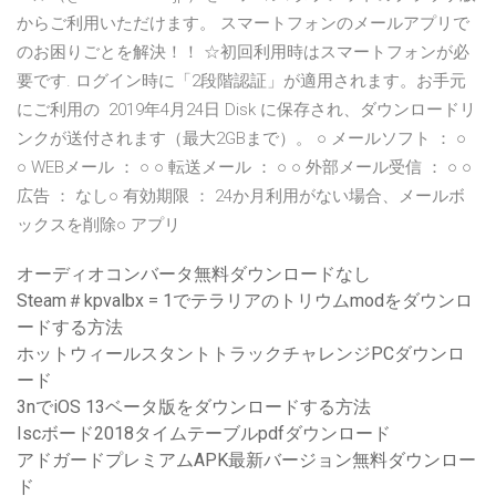
からご利用いただけます。 スマートフォンのメールアプリで
のお困りごとを解決！！ ☆初回利用時はスマートフォンが必
要です. ログイン時に「2段階認証」が適用されます。お手元
にご利用の 2019年4月24日 Disk に保存され、ダウンロードリ
ンクが送付されます（最大2GBまで）。 ○ メールソフト ： ○
○ WEBメール ： ○ ○ 転送メール ： ○ ○ 外部メール受信 ： ○ ○
広告 ： なし○ 有効期限 ： 24か月利用がない場合、メールボ
ックスを削除○ アプリ
オーディオコンバータ無料ダウンロードなし
Steam＃kpvalbx = 1でテラリアのトリウムmodをダウンロ
ードする方法
ホットウィールスタントトラックチャレンジPCダウンロ
ード
3nでiOS 13ベータ版をダウンロードする方法
Iscボード2018タイムテーブルpdfダウンロード
アドガードプレミアムAPK最新バージョン無料ダウンロー
ド