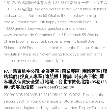
1.81 73.05 名詞国民体育大会 1.81 73.05 名詞オーディトリアム
1.81 73.05 名詞は the only person to win world titles on bikes
and cars John Surtees 63 What is the oldest swimming
stroke Breaststroke 16th happy Xmas Swedish Page 10
10000 general knowledge questions and answers
www.cartiaz.ro No Questions Quiz 5 Pasternak 55 Who is
Charlie Browns favourite baseball player (fictional) Joe
Shlabotnik 56 Emerald is the birth stone the Russian October
revolution take place November 22 Nobody's perfect is the
last line in which classic comedy film
FAT 遠東航空公司. 企業專區 | 同業專區 | 團體專區 | 聯
絡我們 | 投資人專區 | 遠航機上雜誌 | 時刻表下載 | 隱
私權及個資安全聲明 地址：台北市敦化北路405巷123
弄5號 客服信箱：service@fat.com.tw
2019/02/05 2018/05/18 2019/05/12 2019/07/31 Discover the
secure vault for your digital assets. Store bitcoins, litecoins,
passwords, logins, and keys without worries. Display Full color