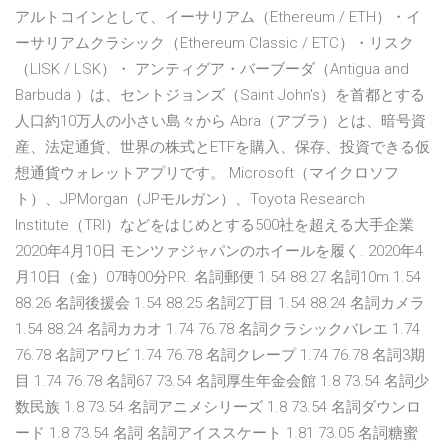
アルトコインとして、イーサリアム（Ethereum / ETH）・イ
ーサリアムクラシック（Ethereum Classic / ETC）・リスク
（LISK / LSK）・ アンティグア・バーブーダ（Antigua and
Barbuda ）は、セントジョンズ（Saint John's）を首都とする
人口約10万人の小さい島々から Abra（アブラ）とは、暗号資
産、法定通貨、世界の株式とETFを購入、保存、投資できる仮
想通貨ウォレットアプリです。 Microsoft（マイクロソフ
ト）、JPMorgan（JPモルガン）、Toyota Research
Institute（TRI）などをはじめとする500社を超える大手企業
2020年4月10日 モンツァジャパンのホイールを履く. 2020年4
月10日（金）07時00分PR. 名詞郵便 1.54 88.27 名詞10m 1.54
88.26 名詞後援会 1.54 88.25 名詞2丁目 1.54 88.24 名詞カメラ
1.54 88.24 名詞カカオ 1.74 76.78 名詞クラシックバレエ 1.74
76.78 名詞アワビ 1.74 76.78 名詞クレープ 1.74 76.78 名詞3期
目 1.74 76.78 名詞67 73.54 名詞厚生年金会館 1.8 73.54 名詞少
数民族 1.8 73.54 名詞アニメシリーズ 1.8 73.54 名詞ダウンロ
ード 1.8 73.54 名詞 名詞アイススケート 1.81 73.05 名詞糖蜜