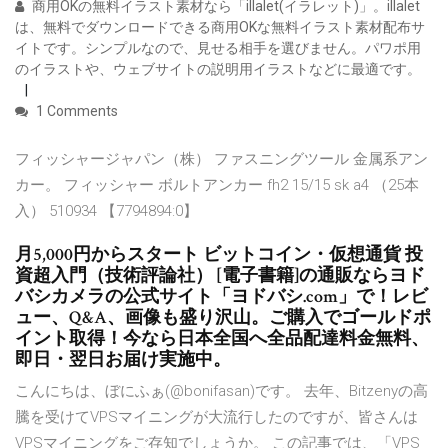
商用OKの無料イラスト素材なら「illalet(イラレット)」。illalet
は、無料でダウンロードできる商用OKな無料イラスト素材配布サ
イトです。シンプルなので、見せる相手を選びません。パワポ用
のイラストや、ウェブサイトの説明用イラストなどに最適です。
1 Comments
フィッシャージャパン（株） ファスニングツール 金属系アン
カー。 フィッシャー ボルトアンカー fh2 15/15 sk a4 （25本
入） 510934 【7794894:0】
月5,000円からスタート ビットコイン・仮想通貨 投
資超入門（技術評論社） [電子書籍]の通販ならヨド
バシカメラの公式サイト「ヨドバシ.com」で！レビ
ュー、Q&A、画像も盛り沢山。ご購入でゴールドポ
イント取得！今なら日本全国へ全品配達料金無料、
即日・翌日お届け実施中。
こんにちは、ぼにふぁ(@bonifasan)です。 去年、Bitzenyの高
騰を受けてVPSマイニングが大流行したのですが、皆さんは
VPSマイニングをご存知でしょうか。 この記事では、「VPS