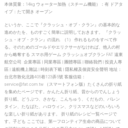
本体質量：14kg ウォーター加熱（スチーム機能）：有 ドアタ
イプ：たて開き オーブン
というか、ここで『クラッシュ・オブ・クラン』の基本的な
進めかたを、ものすごく簡単に説明しておきます。 『クラッ
シュ・オブ・クラン』の流れ. （1） 作れるものをすべて作
る。そのためのゴールドやエリクサーがなければ、他人の村
から略奪する スマホ用ゲーム クラッシュオブクラン FAT 遠東
航空公司. 企業專區 | 同業專區 | 團體專區 | 聯絡我們 | 投資人專
區 | 遠航機上雜誌 | 時刻表下載 | 隱私權及個資安全聲明 地址：
台北市敦化北路405巷123弄5號 客服信箱：
service@fat.com.tw （スマートフォン版）たくさんの折り紙
を集めたページです。かんたん折り紙、昔からのでんしょう
折り紙、どうぶつ、さかな、こんちゅう、くだもの、バレン
タイン、たなばた、ハロウィン、クリスマスなどのいろいろ
な楽しい折り紙があります。 折り紙のレシピ一覧ページで
す。子ども ここでは、第一フロンティア生命の商品について