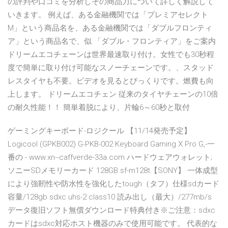
の評判や口コミを分析しその商品力について詳しく解説して
いきます。 例えば、ある金融機関では「プレミアセレクト
M」という商品名を、ある金融機関では「ダブルフロンティ
ア」という商品名で、似 「ダブル・フロンティア」をご案内
ドリームエコチェーンは世界最速取り付け。女性でも30秒程
度で簡単に取り付け可能なスノーチェーンです。、スタッド
レスタイヤも不要。ビデオを見るとびっくりです。燃費も向
上します。 ドリームエコチェン 従来のタイヤチェーンの10倍
の耐久性能！！ 簡単着脱により、片輪6～60秒と取付
ゲーミングキーボード-ロジクール 【11/14発売予定】
Logicool (GPKB002) G-PKB-002 Keyboard Gaming X Pro G,-一
番の - www.xn--caffverde-33a.com ハードウェアウォレット;
ソニーSDメモリーカード 128GB sf-m128t【SONY】 一体成型
により強靭性や防水性を強化したtough（タフ）仕様sdカード
容量/128gb sdxc uhs-2 class10 読み出し（最大）/277mb/s
データ復旧ソフト無償ダウンロード特典付き※ご注意：sdxc
カードはsdxc対応ホスト機器のみで使用可能です。 代表的な