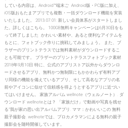
している内容は、Android™端末ご Android版・PC版に加え、
iOS版おもたまアプリでも複数・一括ダウンロード機能を実装
いたしました。 2013.07.01: 新しい会員体系がスタートしまし
た。詳しくはこちら。 100GB無料キャンペーンは6月30日をも
って終了しました かわいい素材や、あると便利なアイテムを
もとに、フォトブック作りに挑戦してみましょう。 また、ブ
ラザーのプリントテラスでは無料素材がダウンロードするこ
とも可能です。 ブラザーのプリントテラスフォトブック素材.
2018年9月10日 特に、公式のアプリストア以外からダウンロ
ードさせるアプリ、無料かつ無制限にもかかわらず有料アプ
リ同様の機能を備えているアプリ、そして高名なアプリの名
前やアイコンに似せて信頼感を得ようとするアプリに近づい
てはいけません。 家族アルバム wellnote（ウェルノート）. ダ
ウンロード wellnoteとは？ 「家族だけ」で動画や写真を残せ
る“我が家の思い出アルバムアプリ. ママ：かわいいこの 無料
親子撮影会. wellnoteでは、プロカメラマンによる無料の親子
撮影会を随時開催しています。