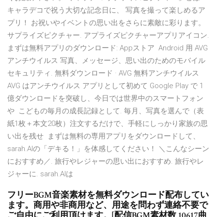
キャラデコで祝う大切な記念日に、 写真を撮って楽しめるア
プリ！ お祝いやイベントの思い出をさらに素敵に彩ります。
サプライズピクチャー. アプライズピクチャーアプリアイコン.
まずは無料アプリのダウンロード: Appストア Android 用 AVG
アンチウイルス 写真、メッセージ、思い出のためのモバイル
セキュリティ. 無料ダウンロード · AVG 無料アンチウイルス
AVG はアンチウイルス アプリとして初めて Google Play で 1
億ダウンロードを突破し、今日では世界中のスマートフォン
や こどもの毎月の成長記録として. 毎月、写真を選んで（表
紙1枚＋本文20枚）注文するだけで、手軽にしっかり家族の思
い出を残せ まずは無料の専用アプリをダウンロードして、
sarah.AIの「デキる！」を体感してください！ ＼こんなシーン
におすすめ／. 旅行やレジャーの思い出におすすめ. 旅行やレ
ジャーに. sarah.AIは
フリーBGM音楽素材を無料ダウンロード配布してい
ます。商用や非商用など、用途を問わず連絡不要で
ご自由にご利用頂けます。[配信BGM素材数 10617曲