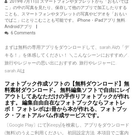
2019年7月11日 スマートフォンやタブレットから「おもいでば
こ」の中の写真を見たり、保存して他のアプリで加工したりする
ことも、スマートフォンやタブレットの写真やビデオを「おもい
でばこ」にとりこむことも可能です。 iPhone・iPadアプリ 無料.
Androidアプリ
6 Comments
まずは無料の専用アプリをダウンロードして、sarah.AIの「デ
キる！」を体感してください！ ＼こんなシーンにおすすめ／.
旅行やレジャーの思い出におすすめ. 旅行やレジャーに.
sarah.AIは
フォトブック作成ソフトの【無料ダウンロード】無
料素材ダウンロード。 無料編集ソフトで自由にレイ
アウトしてあなただけの手作りフォトブックが作れ
ます。 編集自由自在なフォトブックならフォトレ
ボ！ フォトレボは1冊から本が作れる、フォトブッ
ク・フォトアルバム作成サービスです。
〔Google Play〕にて[Keepy]を検索し、アプリをダウンロード
(無料)のうえご利用ください。 初回設定方法. 本項目でご案内