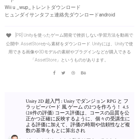
Wii u _wup_トレントダウンロード
ヒュンダイサンタフェ連絡先ダウンロードandroid
[PR] Unityを使ったゲーム開発で挫折しない学習方法を動画で
公開中. AssetStoreから素材をダウンロード. Unityには、Unityで使
用できる画像や3Dモデルの素材やプラグインなどが購入できる
「AssetStore」というものがあります。
Unity 2D 超入門 : Unity でダンジョン RPG と フ
ラッピーバード 風 ゲーム の2つを作ろう！ 4.5
(28件の評価) コース評価は、コースの品質を公
正かつ正確に反映するように、個々の受講生に
よる評価に加えて、評価の時期や信頼性など複
数の基準をもとに算出され