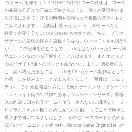
の ゲーム を作ろう！ 3.9 (18件の評価) コース評価は、コース
の品質を公正かつ正確に反映するように、個々の受講生によ
る評価に加えて、評価の時期や信頼性など複数の基準をもと
に算出されます。 【結論】迷ったらUnity。 2Dゲームなら、
軽量で必要十分なCocos Creatorもおすすめ。 特に、ブラウ
ザゲームの処理の軽さを重視するなら、Cocos Creatorのほう
が上。 この記事を読むことで、Unityとはどういったゲーム開
発エンジンなのかを理解することが出来ます。またオススメ
の入門サイト5選へのリンクも紹介いたします。 初心者の方
も、読み終えたあとには、Unityを用いたゲーム制作者として
の第一歩を踏み出すことが出来るでしょう。 写真は「シムシ
ティ4」です 元祖箱庭シムにして天才ゲームクリエイター，ウ
ィル・ライト氏の出世作である，シムシティシリーズ。登場
以来約20 UE4を自作ゲームで使う・使わないに関係なく、プ
ログラムスキルを磨くために見ないと損。 ってことで簡単に
導入まで書いてみましたとさ。 その他ソースコードが読める
3D向けゲームエンジン達 無料. Blender Game Engine; Helium