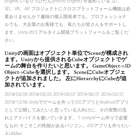
Engine; いるりっひたん(irrlicht Engine) 今進めている 2D、
3D、VR、AR プロジェクトにクロスプラットフォーム機能は必
要ありませんか？趣味の個人開発者でも、プロフェッショナ
ルでも、大企業のお客様でも、私たちが皆さんをサポートし
ます。Unity のリアルタイム開発プラットフォームをご覧くだ
さい。
Unityの画面はオブジェクト単位でSceneが構成され
ます。Unityから提供されるCubeオブジェクトでゲ
ームの舞台を作りたいと思います。 GameObject->3D
Object->Cubeを選択します。 SceneにCubeオブジェ
クトが追加されました。 左にHierarchyにCubeが追
加されています。
2018/03/09 2018/03/23 2019/05/07 2019/06/21 2016/02/21
2018/12/06 Unityでゲームを作ってiOSアプリとAndroidアプリ
として公開してみたいと思っている人向けに、その実際の流
れとアドバイスを書いていきます。 1.Unityゲーム作りで必要
なもの そこそこの性能があるパソコン。iOSアプリも作りたい
人はMac