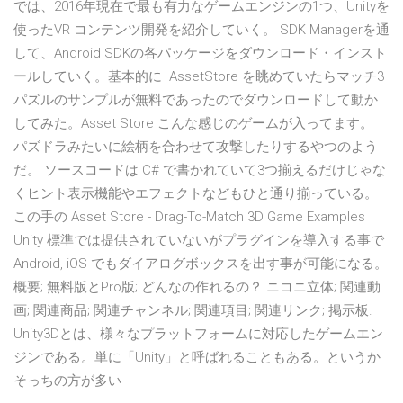
では、2016年現在で最も有力なゲームエンジンの1つ、Unityを
使ったVR コンテンツ開発を紹介していく。 SDK Managerを通
して、Android SDKの各パッケージをダウンロード・インスト
ールしていく。基本的に AssetStore を眺めていたらマッチ3
パズルのサンプルが無料であったのでダウンロードして動か
してみた。Asset Store こんな感じのゲームが入ってます。
パズドラみたいに絵柄を合わせて攻撃したりするやつのよう
だ。 ソースコードは C# で書かれていて3つ揃えるだけじゃな
くヒント表示機能やエフェクトなどもひと通り揃っている。
この手の Asset Store - Drag-To-Match 3D Game Examples
Unity 標準では提供されていないがプラグインを導入する事で
Android, iOS でもダイアログボックスを出す事が可能になる。
概要; 無料版とPro版; どんなの作れるの？ ニコニ立体; 関連動
画; 関連商品; 関連チャンネル; 関連項目; 関連リンク; 掲示板.
Unity3Dとは、様々なプラットフォームに対応したゲームエン
ジンである。単に「Unity」と呼ばれることもある。というか
そっちの方が多い