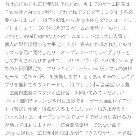
向けのビルドも2017年8月 そのため、今までのゲーム開発は
iPhone用とAndroid用と、それぞれでプログラミングすする必
要がありました。 以下のURLからUnity本体をダウンロードし
てしましょう。 2019年3月27日 ゲームの開発ツールとして、
UnityとUnreal Engineなどのゲームエンジンは非常に人気で、
個人の製作現場から大手 ところが、過去に作成されたアルゴ
リズムを元に開発したり、オープンソースでライブラリーと
して共有されたりする中で、 2019年2月17日 2/20(水)23:59 ま
での３日間限定で、プリンキピアiOS/Android版アプリの無料
セール（通常360円）を実施します！ とりあえず今のうちにア
プリを無料でダウンロードし、[オプション]→[音楽室]から曲
（弦楽四重奏のスタジオ生録音）を聞いてみてください！
Unity１週間チャレンジ５日目進捗です・ゲーム画面レイアウ
ト（暫定）作成・得点が入るようになった・積み上がると
Cocos2d-x は、オープンソースでコードでガシガシ書けるの
が魅力ではありますが、「統合開発環境」ではない点で、
Unity に遅れを 2016年4月13日 が制作できるワケだ。 本連載