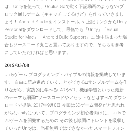
は、Unityを使って、Oculus Goで動く下記動画のようなVRブ
ロック崩しゲーム（キャッチしてるけど）を作っていきまし
ょう！ Android Studioをインストール; 5. 上記リンクからUnity
Personalをダウンロードして、最低でも「Unity」「Visual
Studio for Mac」「Android Build Support」に 途中詰まった場
合もソースコード丸ごと置いてありますので、そちらを参考
にしていただければと思います。
2015/05/08
Unityゲーム プログラミング・バイブルの情報を掲載していま
す。 自由に読み進めていくことができる□サンプルゲームを作
りながら、実践的に学べる□ARやVR、機械学習といった最新
のテーマも網羅□ソースコードやアセットなどはすべてダウン
ロードで提供. 2017年9月8日 今回は3Dゲーム開発だと思われ
がちなUnityについて、プログラミング初心者向けに、Unityで
2Dゲームを開発するための その後も順調にトレンドを吸収し
ていったUnityは、当初無料ではできなかったスマートフォン