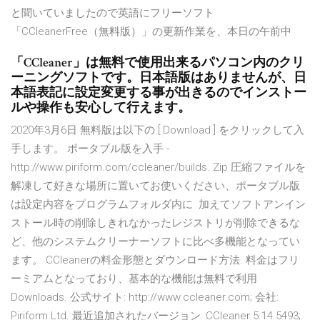
と聞いていましたので英語にフリーソフト
「CCleanerFree（無料版）」の更新作業を、本日の午前中
「CCleaner」は無料で使用出来るパソコン内のクリ
ーニングソフトです。日本語版はありませんが、日
本語表記に設定変更する事が出きるのでインストー
ルや操作も安心して行えます。
2020年3月6日 無料版は以下の [ Download ] をクリックして入
手します。 ポータブル版を入手 -
http://www.piriform.com/ccleaner/builds. Zip 圧縮ファイルを
解凍して好きな場所に置いてお使いください、ポータブル版
は設定内容をプログラムフォルダ内に 加えてソフトアンイン
ストール時の削除しきれなかったレジストリが削除できるな
ど、他のシステムクリーナーソフトに比べ多機能となってい
ます。 CCleanerの料金形態とダウンロード方法. 料金はフリ
ーミアムとなっており、基本的な機能は無料で利用
Downloads. 公式サイト: http://www.ccleaner.com; 会社:
Piriform Ltd. 最近追加されたバージョン: CCleaner 5.14.5493;