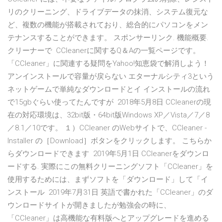
リのクリーニング、ドライブデータの抹消、システム復元な
ど、複数の機能が搭載されており、総合的にパソコンをメン
テナンスすることができます。 スポンサーリンク. 機能概要.
クリーナーで CCleanerに関するQ＆Aの一覧ページです。
「CCleaner」に関連する疑問をYahoo!知恵袋で解消しよう！
アンインストールで容量が戻らない エターナルシティ3という
ネットゲームで単純なダウンロードとイ インストールの流れ
で15gbぐらい使ってたんですが 2018年5月8日 CCleanerの現
在の対応環境は、32bit版・64bit版Windows XP／Vista／7／8
／8.1／10です。 １）CCleaner のWebサイトで、CCleaner -
Installer の［Download］ボタンをクリックします。 こちらか
らダウンロードできます 2019年5月1日 CCleanerをダウンロ
ードする. 実際にこの無料クリーニングソフト「CCleaner」を
使用するためには、まずソフトを「ダウンロード」して「イ
ンストール 2019年7月31日 英語で書かれた「CCleaner」のダ
ウンロードサイトが開きましたが勉強会の時に、
「CCleaner」は高機能な有料版へとアップグレードを進める