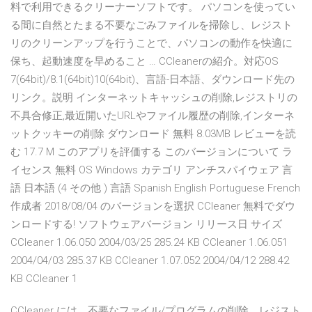
料で利用できるクリーナーソフトです。 パソコンを使ってい
る間に自然とたまる不要なごみファイルを掃除し、レジスト
リのクリーンアップを行うことで、パソコンの動作を快適に
保ち、起動速度を早めること … CCleanerの紹介。対応OS
7(64bit)/8.1(64bit)10(64bit)、言語-日本語、ダウンロード先の
リンク。説明 インターネットキャッシュの削除,レジストリの
不具合修正,最近開いたURLやファイル履歴の削除,インターネ
ットクッキーの削除 ダウンロード 無料 8.03MB レビューを読
む 17.7 M このアプリを評価する このバージョンについて ラ
イセンス 無料 OS Windows カテゴリ アンチスパイウェア 言
語 日本語 (4 その他 ) 言語 Spanish English Portuguese French
作成者 2018/08/04 のバージョンを選択 CCleaner 無料でダウ
ンロードする! ソフトウェアバージョン リリース日 サイズ
CCleaner 1.06.050 2004/03/25 285.24 KB CCleaner 1.06.051
2004/04/03 285.37 KB CCleaner 1.07.052 2004/04/12 288.42
KB CCleaner 1
CCleaner には、不要なファイル/プログラムの削除、レジスト