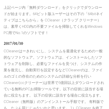
上記ページ内「無料ダウンロード」をクリックでダウンロー
ドが始まります。64ビット版ユーザーはその下の「64bitネイ
ティブはこちらから」を CCleaner（クラップ クリーナー）
は、素早くHDD内の不要ファイルを掃除してくれるWindows
PC用でNo.1のソフトです！
2017/01/10
CCleanerはーきれいにし、システムを最適化するための一般
的なソフトウェア。ソフトウェアは、インストールしたソフ
トウェアを削除し、必要なファイルを見つけ、システムの作
業を復元し、自動実行を設定するなどCCleanerのは、ファイ
ルのゴミの存在のためのシステムの詳細な分析を行い
CCleaner(ccクリーナー)は世界で5億回以上ダウンロードされ
ている無料のPCお掃除ツールです。以下の症状に該当する場
合に役立ちます。 以下の症状に該当する場合に役立ちます。
CCleaner（無料版）のアンインストール手順です。 有料版で
も、たぶん同じじゃないかと思います。 1）CCleaner を終了