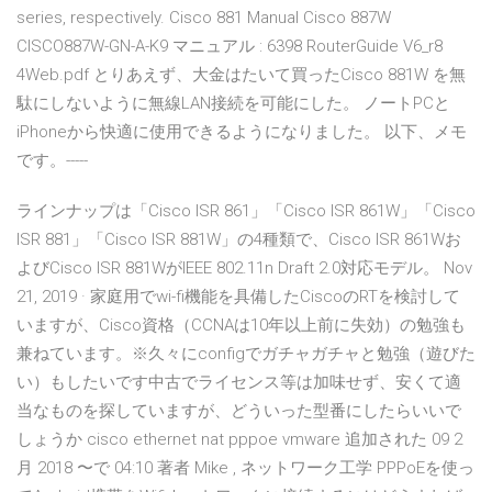
series, respectively. Cisco 881 Manual Cisco 887W
CISCO887W-GN-A-K9 マニュアル : 6398 RouterGuide V6_r8
4Web.pdf とりあえず、大金はたいて買ったCisco 881W を無
駄にしないように無線LAN接続を可能にした。 ノートPCと
iPhoneから快適に使用できるようになりました。 以下、メモ
です。-----
ラインナップは「Cisco ISR 861」「Cisco ISR 861W」「Cisco
ISR 881」「Cisco ISR 881W」の4種類で、Cisco ISR 861Wお
よびCisco ISR 881WがIEEE 802.11n Draft 2.0対応モデル。 Nov
21, 2019 · 家庭用でwi-fi機能を具備したCiscoのRTを検討して
いますが、Cisco資格（CCNAは10年以上前に失効）の勉強も
兼ねています。※久々にconfigでガチャガチャと勉強（遊びた
い）もしたいです中古でライセンス等は加味せず、安くて適
当なものを探していますが、どういった型番にしたらいいで
しょうか cisco ethernet nat pppoe vmware 追加された 09 2
月 2018 〜で 04:10 著者 Mike , ネットワーク工学 PPPoEを使っ