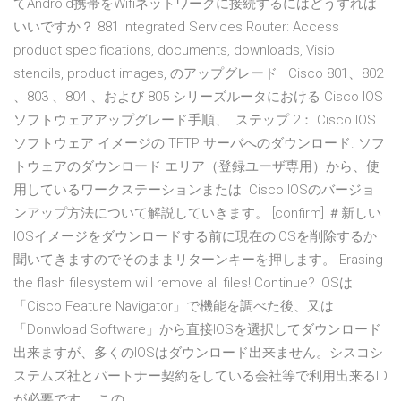
てAndroid携帯をWifiネットワークに接続するにはどうすれば
いいですか？ 881 Integrated Services Router: Access
product specifications, documents, downloads, Visio
stencils, product images, のアップグレード · Cisco 801、802
、803 、804 、および 805 シリーズルータにおける Cisco IOS
ソフトウェアアップグレード手順、 ステップ 2： Cisco IOS
ソフトウェア イメージの TFTP サーバへのダウンロード. ソフ
トウェアのダウンロード エリア（登録ユーザ専用）から、使
用しているワークステーションまたは Cisco IOSのバージョ
ンアップ方法について解説していきます。 [confirm] ＃新しい
IOSイメージをダウンロードする前に現在のIOSを削除するか
聞いてきますのでそのままリターンキーを押します。 Erasing
the flash filesystem will remove all files! Continue? IOSは
「Cisco Feature Navigator」で機能を調べた後、又は
「Donwload Software」から直接IOSを選択してダウンロード
出来ますが、多くのIOSはダウンロード出来ません。シスコシ
ステムズ社とパートナー契約をしている会社等で利用出来るID
が必要です。 この