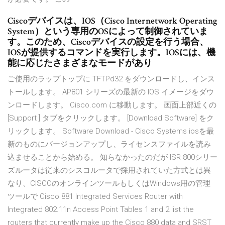
Ciscoデバイスは、IOS（Cisco Internetwork Operating
System）という専用のOSによって制御されていま
す。このため、Ciscoデバイスの設定を行う場合、
IOSが提供するコマンドを実行します。IOSには、機
能に応じたさまざまなモードがあり
ご使用のラップトップに TFTPd32 をダウンロードし、インス
トールします。 AP801 シリーズの最新の IOS イメージをダウ
ンロードします。 Cisco.com に移動します。 画面上部近くの
[Support ] タブをクリックします。 [Download Software] をク
リックします。 Software Download - Cisco Systems iosを最
新のものにバージョンアップし、ライセンスファイルを読み
込ませることから始める。 知らなかったのだが ISR 800シリー
ズルータは従来のシスコルータで採用されていた方式とは異
なり、CISCOのオンラインツールもしくはWindows用の管理
ツールで Cisco 881 Integrated Services Router with
Integrated 802.11n Access Point Tables 1 and 2 list the
routers that currently make up the Cisco 880 data and SRST