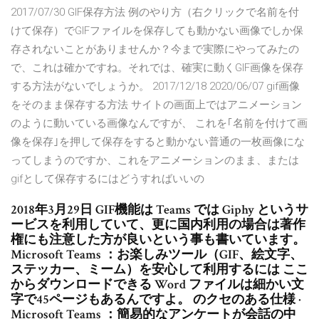
2017/07/30 GIF保存方法 例のやり方（右クリックで名前を付
けて保存）でGIFファイルを保存しても動かない画像でしか保
存されないことがありませんか？今まで実際にやってみたの
で、これは確かですね。それでは、確実に動くGIF画像を保存
する方法がないでしょうか。 2017/12/18 2020/06/07 gif画像
をそのまま保存する方法 サイトの画面上ではアニメーション
のように動いている画像なんですが、 これを｢名前を付けて画
像を保存｣を押して保存をすると動かない普通の一枚画像にな
ってしまうのですか、これをアニメーションのまま、または
gifとして保存するにはどうすればいいの
2018年3月29日 GIF機能は Teams では Giphy というサ
ービスを利用していて、更に国内利用の場合は著作
権にも注意した方が良いという事も書いています。
Microsoft Teams ：お楽しみツール（GIF、絵文字、
ステッカー、ミーム）を安心して利用するには ここ
からダウンロードできる Word ファイルは細かい文
字で45ページもあるんですよ。 のクセのある仕様 ·
Microsoft Teams ：簡易的なアンケートが会話の中