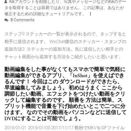
Kikアカウントを削除したり、写真やメッセージなどのKikのデー
タを取得することは容易ではありません。 この記事は、あなたが
修正するための詳細なチュートリアルです。
8 Comments
ステップ9 ステッカーの一覧が表示されるので、タップすると
相手に送信されます。 WeChat微信のステッカー・スタンプの
追加方法2. ステッカーの追加方法。先に送信したい相手との
チャット画面から追加する方法をご紹介したいと思います。
動画編集をした事がなくてもスマホで簡単で気軽に
動画編集ができるアプリ、「InShot」を使えばでき
るんです！ 今回はこの ダウンロードができたら、
早速編集してみましょう。 初めはうまく ここから
調節したい動画、エフェクトをつけたい動画をクリ
ックして編集するのです。 順番を 方法は簡単、ス
プリット機能で音量を下げ始めたいとこで二つに分
けます。 なのでその動画をパソコンなどに送信して
DVDにすることは可能でしょう。
2019/01/21 2019/01/03 2017/11/17 数秒でMKVをGIFファイル