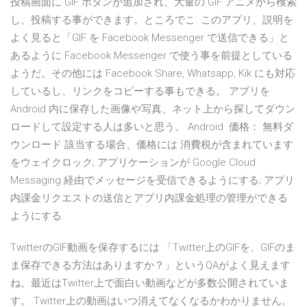
投稿画面に GIF ボタンが追加され、大量の GIF アニメから検索
し、投稿する事ができます。ところでこ. このアプリ、説明を
よく見ると「GIF を Facebook Messenger で送信できる」と
あるように Facebook Messenger で使う事を前提としている
ようだ。その他には Facebook Share, Whatsapp, Kik にも対応
しているし、リンクをコピーする事もできる。 アプリを
Android 内に保存した画像や写真、ネット上から探してダウン
ロードして設定する人は多いと思う。 Android 価格： 無料ダ
ウンロード 該当する場合、価格には 消費税が含まれています
をウェイクロック; アプリケーションが Google Cloud
Messaging 経由でメッセージを受信できるようにする; アプリ
内課金リクエストの送信とアプリ内課金処理の管理ができる
ようにする.
TwitterのGIF動画を保存するには 「Twitter上のGIFを、GIFのま
ま保存できる方法はありますか？」というQAがよく見えます
ね。最近はTwitter上で面白い動画などが多数公開されていま
す。 Twitter上の動画はいつ消えてなくなるかわかりません。