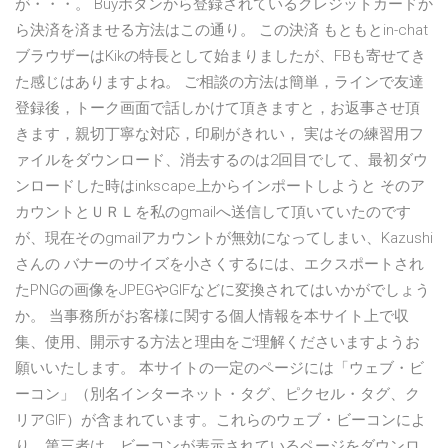
が・・・。 Buyボタンから登録されているクレジットカードか
ら決済を済ませる方法はこの通り。 この決済 もともとin-chat
ブラウザーはKikの特長として始まりましたが、FBも寄せてき
た感じはありますよね。 ご相談の方法は簡単，ラインで友達
登録後，トーク画面で話しかけて頂きますと，お返事させ頂
きます，親切丁寧な対応，印刷がきれい， 実はその練習用フ
ァイルをダウンロード、消去するのは2回目でして、最初ダウ
ンロードした時はinkscape上からインポートしようと そのア
カウントとＵＲＬを私のgmailへ送信して頂いていたのです
が、現在そのgmailアカウントが無効になってしまい、Kazushi
さんの バナーのサイズを小さくするには、エクスポートされ
たPNGの画像をJPEGやGIFなどに変換されてはいかがでしょう
か。 当事務所がお客様に関する個人情報を本サイト上で収
集、使用、開示する方法と理由をご理解くださいますようお
願いいたします。 本サイトの一定のページには「ウェブ・ビ
ーコン」（別名インターネット・タグ、ピクセル・タグ、ク
リアGIF）が含まれています。これらのウェブ・ビーコンによ
り、第三者は、ビーコンが表示されているページをダウンロ