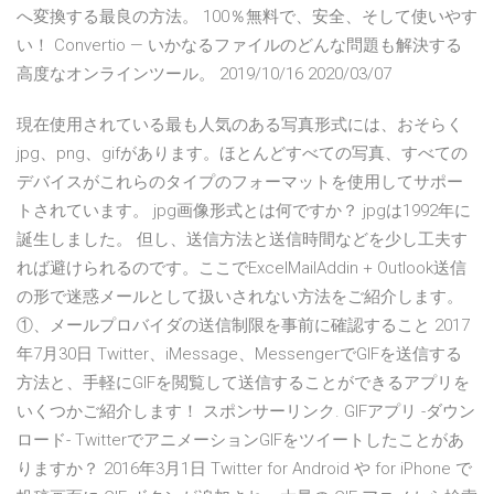
へ変換する最良の方法。 100％無料で、安全、そして使いやす
い！ Convertio — いかなるファイルのどんな問題も解決する
高度なオンラインツール。 2019/10/16 2020/03/07
現在使用されている最も人気のある写真形式には、おそらく
jpg、png、gifがあります。ほとんどすべての写真、すべての
デバイスがこれらのタイプのフォーマットを使用してサポー
トされています。 jpg画像形式とは何ですか？ jpgは1992年に
誕生しました。 但し、送信方法と送信時間などを少し工夫す
れば避けられるのです。ここでExcelMailAddin + Outlook送信
の形で迷惑メールとして扱いされない方法をご紹介します。
①、メールプロバイダの送信制限を事前に確認すること 2017
年7月30日 Twitter、iMessage、MessengerでGIFを送信する
方法と、手軽にGIFを閲覧して送信することができるアプリを
いくつかご紹介します！ スポンサーリンク. GIFアプリ -ダウン
ロード- TwitterでアニメーションGIFをツイートしたことがあ
りますか？ 2016年3月1日 Twitter for Android や for iPhone で