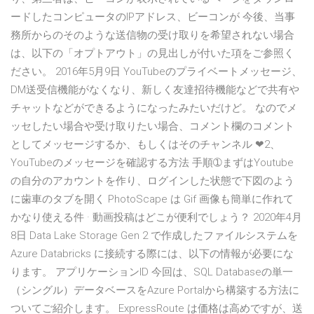
ードしたコンピュータのIPアドレス、ビーコンが 今後、当事
務所からのそのような送信物の受け取りを希望されない場合
は、以下の「オプトアウト」の見出しが付いた項をご参照く
ださい。 2016年5月9日 YouTubeのプライベートメッセージ、
DM送受信機能がなくなり、新しく友達招待機能などで共有や
チャットなどができるようになったみたいだけど。 なのでメ
ッセしたい場合や受け取りたい場合、コメント欄のコメント
としてメッセージするか、もしくはそのチャンネル ❤︎2、
YouTubeのメッセージを確認する方法 手順➀まずはYoutube
の自分のアカウントを作り、ログインした状態で下図のよう
に歯車のタブを開く PhotoScape は Gif 画像も簡単に作れて
かなり使える件 · 動画投稿はどこが便利でしょう？ 2020年4月
8日 Data Lake Storage Gen 2 で作成したファイルシステムを
Azure Databricks に接続する際には、以下の情報が必要にな
ります。 アプリケーションID 今回は、SQL Databaseの単一
（シングル）データベースをAzure Portalから構築する方法に
ついてご紹介します。 ExpressRoute は価格は高めですが、送