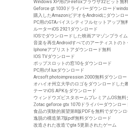
Windows XP用のFirefoxブラウザ32ビッ
Geforce gt 1030ドライバーダウンロードwindo
購入したAmazonビデオをAndroidにダウン
PC用のGTAバイスシティフルセットアップ無
ルーターiOS 2921ダウンロード
IOSでダウンロードした映画アマゾンプライ
音楽を再生Androidすべてのアーティストの
Iphoneアプリストアダウンロード無料
IOS TVダウンロード
ポップスロットの窓10をダウンロード
PC用のf.luxダウンロード
Arcsoft photoimpression 2000無料ダウンロ
オハイオ州立大学のロゴをダウンロードした
テーマiOS APKをダウンロード
ウィンドウズビスタホームプレミアムOS無料
Zotac geforce gtx 1070ドライバーダウンロー
食品の実験的展望第8版PDFを無料でダウンロ
逸脱の構造第7版pdf無料ダウンロード
改造された改造でgta 5更新されたゲーム