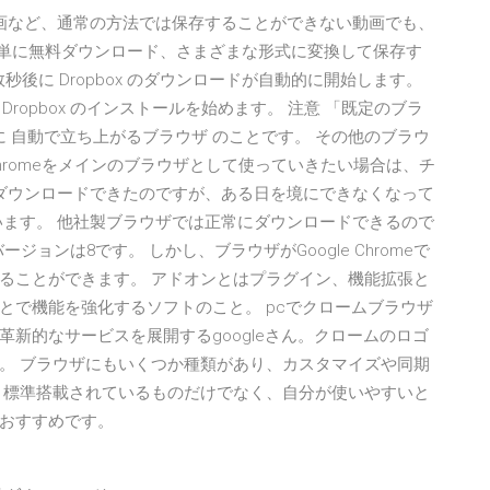
コ動画など、通常の方法では保存することができない動画でも、
を使えば、簡単に無料ダウンロード、さまざまな形式に変換して保存す
数秒後に Dropbox のダウンロードが自動的に開始します。
Dropbox のインストールを始めます。 注意 「既定のブラ
時に 自動で立ち上がるブラウザ のことです。 その他のブラウ
romeをメインのブラウザとして使っていきたい場合は、チ
にダウンロードできたのですが、ある日を境にできなくなって
います。 他社製ブラウザでは正常にダウンロードできるので
バージョンは8です。 しかし、ブラウザがGoogle Chromeで
ることができます。 アドオンとはプラグイン、機能拡張と
とで機能を強化するソフトのこと。 pcでクロームブラウザ
新的なサービスを展開するgoogleさん。クロームのロゴ
。 ブラウザにもいくつか種類があり、カスタマイズや同期
 標準搭載されているものだけでなく、自分が使いやすいと
おすすめです。