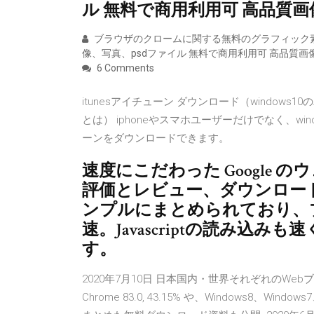
ル 無料で商用利用可 高品質画
ブラウザのクロームに関する無料のグラフィック
像、写真、psdファイル 無料で商用利用可 高品質画
6 Comments
itunesアイチューン ダウンロード（windows
とは） iphoneやスマホユーザーだけでなく、w
ーンをダウンロードできます。
速度にこだわった Google のウ
評価とレビュー、ダウンロー
ンプルにまとめられており、
速。Javascriptの読み込
す。
2020年7月10日 日本国内・世界それぞれのWeb
Chrome 83.0, 43.15% や、Windows8、