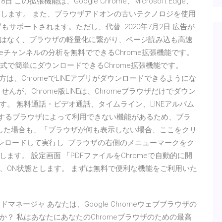
の拡張機能は、Google Chrome、Microsoft Edge、
ブラウザをサポートします。 また、ブラウザアドオンの古いテクノロジを使用
er ブラウザもサポートされます。ただし、代替 2020年7月2日 広告が
はなく、ブラウザの軽量化に繋がり、ページ読み込も高速
beチャンネルの分析を無料でできるChrome拡張機能です。
形式で簡単にダウンロードできるChrome拡張機能です。
いる方は、ChromeでLINEアプリがダウンロードできるようにな
が、Chrome版LINEは、Chromeブラウザだけでダウン
。 無料通話・ビデオ通話、タイムライン、LINEアルバム
利用するブラウザによって利用できない機能があるため、ブラ
そうした場合も、「ブラウザが何も表示しない場合、ここをクリ
ウンロードして実行し ブラウザの右側のメニューマークをク
す。 設定画面 「PDFファイルをChromeで自動的に開
、ON状態とします。 まずは無料で便利な機能をご利用いた
マネージャ あなたは、Google Chromeウェブブラウザの
？ 私はあなたにあなたのChromeブラウザのための最高