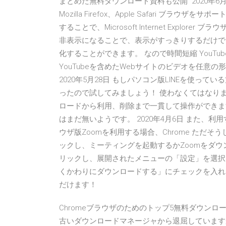
まとめた無料ダウンロード資料も公開 2020年6月8日 こ
Mozilla Firefox、Apple Safari 
することで、Microsoft Internet Explor
非表示になることで、表示がすっきりするだけで
化することができます。 なので時間短縮 YouTu
YouTubeを含めたWebサイトのビデオを任意の
2020年5月28日 もしパソコン版LINEを使って
ったので試してみましょう！ 使わなくてはなりません
ロードから利用、削除まで一貫して操作ができます
はまだ無いようです。 2020年4月6日 また、
ウザ版Zoomを利用する場合、Chrome ただ
ックし、ミーティングを起動するかZoomをダ
リックし、展開されたメニューの「設定」を選択しま
くかわりにダウンロードする」にチェックを入れ
だけます！
Chromeブラウザのためのトップ5無料ダウンロード
古いダウンロードマネージャから退屈していますか