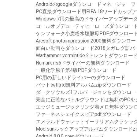
Androidのgoogleダウンロードマネージ
PC直接ダウンロード用FIFA 18ワードカップ
Windows 7用の最高のドライバーアップデ
コールオブデューティヒーローズダウンロード
ケンフォーク小麦粉水塩酵母PDFダウンロー
Arcsoft photoimpression 2000無料ダウンロ
面白い動画をダウンロード2018タガログ語バ
Warhammer vermintide 2トレントダウンロー
Numark ns6ドライバーの無料ダウンロード
一般化学原子第4版PDFダウンロード
PC用の新しいドライバーのダウンロード
パットtwtltrtd無料アルバムzipダウンロード
ダークソウルズ1フルバージョンをダウンロー
完全に正確なバトルグラウンドは無料のPCを
エッジミュージックリング着メロ無料ダウン
ファーネスシェイクスピアpdfダウンロード
エメラルドウォレットイーサリアムクラシックWi
Mod sunルックアップアルバムダウンロードzi
Android 8.0.0 oreoダウンロード