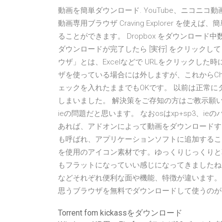
動画を簡単ダウンロード. YouTube、ニコニ
動画専用ブラウザ Craving Explorer 
ることができます。 Dropbox をダウンロード中
ダウンロードが完了したら [実行] をクリックして 
ウザ」とは、Excelなどで URLをクリックした
ザを使っている場合には外しますが、これからCh
ェックを入れたままでもOKです。 以前は正常
しまいました。 解決策をご存知の方はご教示願
ieの問題だと思います。 なおosはxp+sp3、ieの
あれば、アドオンによって動画をダウンロードす
も呼ばれ、アプリケーションソフトに追加するこ
を使用のアイコン素材です。ゆっくりじっくりと革
もフラットになっていい感じになってきましたね
などそれぞれ便利な面や機能、特徴が違います。
思うブラウザを無料でダウンロードして使うのが
Torrent fom kickassをダウンロード