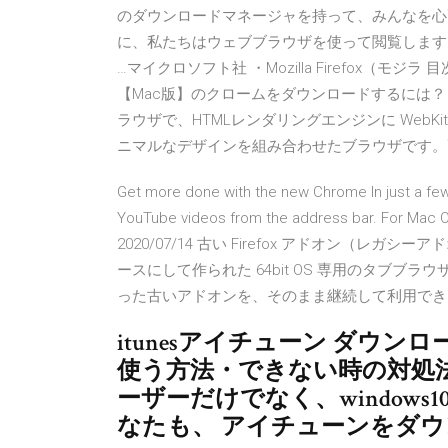
のダウンロードマネージャを持って、みんなを心配し
に、私たちはウェブブラウザを使って閲覧します。 ・I
…マイクロソフト社 ・Mozilla Firefox（モジ
【Mac版】のクロームをダウンロードするには？ Goo
ラウザで、HTMLレンダリングエンジンに WebKi
ニマルなデザインを組み合わせたブラウザです。高速に 
Get more done with the new Chrome In just a few
YouTube videos from the address bar. For Mac OS
2020/07/14 古い Firefox アドオン（レガシーア
ースにして作られた 64bit OS 専用のタブブラウザで
った古いアドオンを、そのまま継続して利用できる特徴
itunesアイチューン ダウンロ
使う方法・できない時の対処法・6
ーザーだけでなく、window
なたも、 アイチューンをダ