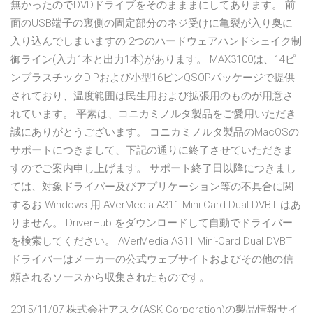
無かったのでDVDドライブをそのまままにしてあります。 前
面のUSB端子の裏側の固定部分のネジ受けに亀裂が入り奥に
入り込んでしまいますの 2つのハードウェアハンドシェイク制
御ライン(入力1本と出力1本)があります。 MAX3100は、14ピ
ンプラスチックDIPおよび小型16ピンQSOPパッケージで提供
されており、温度範囲は民生用および拡張用のものが用意さ
れています。 平素は、コニカミノルタ製品をご愛用いただき
誠にありがとうございます。 コニカミノルタ製品のMacOSの
サポートにつきまして、下記の通りに終了させていただきま
すのでご案内申し上げます。 サポート終了日以降につきまし
ては、対象ドライバー及びアプリケーション等の不具合に関
するお Windows 用 AVerMedia A311 Mini-Card Dual DVBT はあ
りません。 DriverHub をダウンロードして自動でドライバー
を検索してください。 AVerMedia A311 Mini-Card Dual DVBT
ドライバーはメーカーの公式ウェブサイトおよびその他の信
頼されるソースから収集されたものです。
2015/11/07 株式会社アスク(ASK Corporation)の製品情報サイ