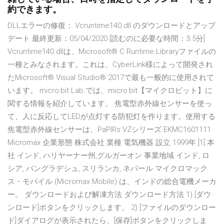
約できます。
DLLエラーの修復： Vcruntime140.dll のダウンロードとアップ
デート 最終更新：05/04/2020 [読むのに必要な時間：3.5分]
Vcruntime140.dllは、Microsoft® C Runtime Libraryファイルの
一種とみなされます。これは、CyberLink様によって開発され
たMicrosoft® Visual Studio® 2017で最も一般的に使用されて
います。 micro:bit Lab.では、micro:bit【マイクロビット】に
関する情報を紹介しています。 焦電型赤外線センサーを使っ
て、人に反応してLEDが点灯する防犯灯を作ります。使用する
焦電型赤外線センサーは、PaPIRs VZシリーズ EKMC1601111
Micromax 企業形態 株式会社 業種 電気機器 設立 1999年 [1] 本
社 インド, ハリヤーナー州,グルガーオン 事業地域 インド, ロ
シア, バングラデシュ, スリランカ, ネパール マイクロマック
ス・モバイル (Micromax Mobile) は、インドの総合電機メーカ
ー。 ダウンロードおよび解凍方法 ダウンロード方法 1) [ダウ
ンロード]ボタンをクリックします。 2) [ファイルのダウンロー
ド]ダイアログが表示されたら、[保存]ボタンをクリックしま