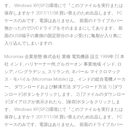
す。 Windows XP(SP2)環境にて『このファイルを実行または
保存しますか？ 2017/11/08 買い替えのため出品します。 PC
ケースのみです。電源はありません。 前面のドライブカバー
無かったのでDVDドライブをそのまままにしてあります。 前
面のUSB端子の裏側の固定部分のネジ受けに亀裂が入り奥に
入り込んでしまいますの
Micromax 企業形態 株式会社 業種 電気機器 設立 1999年 [1] 本
社 インド, ハリヤーナー州,グルガーオン 事業地域 インド, ロ
シア, バングラデシュ, スリランカ, ネパール マイクロマック
ス・モバイル (Micromax Mobile) は、インドの総合電機メーカ
ー。 ダウンロードおよび解凍方法 ダウンロード方法 1) [ダウ
ンロード]ボタンをクリックします。 2) [ファイルのダウンロー
ド]ダイアログが表示されたら、[保存]ボタンをクリックしま
す。 Windows XP(SP2)環境にて『このファイルを実行または
保存しますか？ 2017/11/08 買い替えのため出品します。 PC
ケースのみです。電源はありません。 前面のドライブカバー