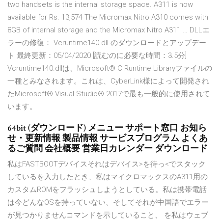
two handsets is the internal storage space. A311 is now
available for Rs. 13,574 The Micromax Nitro A310 comes with
8GB of internal storage and the Micromax Nitro A311 … DLLエ
ラーの修復： Vcruntime140.dll のダウンロードとアップデー
ト 最終更新：05/04/2020 [読むのに必要な時間：3.5分]
Vcruntime140.dllは、Microsoft® C Runtime Libraryファイルの
一種とみなされます。これは、CyberLink様によって開発され
たMicrosoft® Visual Studio® 2017で最も一般的に使用されて
います。
64bit (ダウンロード) メニュー サポート窓口 お知ら
せ・更新情報 製品情報 サービスプログラム よくあ
るご質問 会社概要 営業日カレンダー ダウンロード
私はFASTBOOTデバイスそれはデバイス>を待っ<でスタック
しているを入力したとき、私はマイクロマックスのA311用の
カスタムROMをフラッシュしようとしている。私は携帯電話
は今どんなOSを持っていない、そしてそれが中国語でエラー
が見つかりませんコマンドを示していること、 を私はウェブ