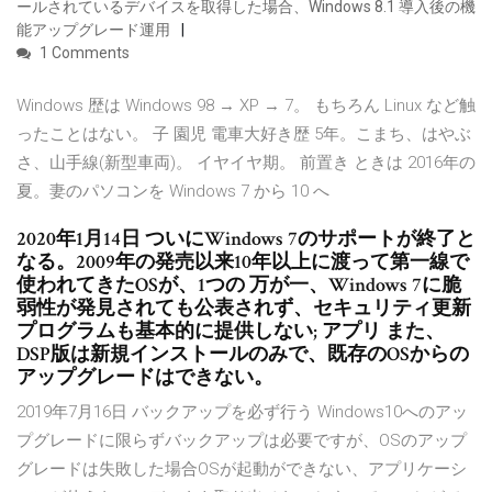
ールされているデバイスを取得した場合、Windows 8.1 導入後の機
能アップグレード運用
1 Comments
Windows 歴は Windows 98 → XP → 7。 もちろん Linux など触
ったことはない。 子 園児 電車大好き歴 5年。こまち、はやぶ
さ、山手線(新型車両)。 イヤイヤ期。 前置き ときは 2016年の
夏。妻のパソコンを Windows 7 から 10 へ
2020年1月14日 ついにWindows 7のサポートが終了と
なる。2009年の発売以来10年以上に渡って第一線で
使われてきたOSが、1つの 万が一、Windows 7に脆
弱性が発見されても公表されず、セキュリティ更新
プログラムも基本的に提供しない; アプリ また、
DSP版は新規インストールのみで、既存のOSからの
アップグレードはできない。
2019年7月16日 バックアップを必ず行う Windows10へのアッ
プグレードに限らずバックアップは必要ですが、OSのアップ
グレードは失敗した場合OSが起動ができない、アプリケーシ