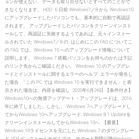
ョンが使えない、データも取り出せないとすべてのことがで
きなくなります。 HDD 6 日前 Windows7／8 から Windows10
にアップグレードしたパソコンでも、基本的に自動で再認証
されます。 アップグレードしたパソコンをクリーンインスト
ールして、再認証に失敗するようであれば、元々インストー
ルされていた Windows7／8 の はじめにこの FAQ についてこ
の FAQ では、Windows 10 へのアップグレード情報について
説明します。 Windows 7 搭載パソコンをお持ちのかたは下記
のリンク先からご確認ください。 Windows 10 のアップグレ
ードとインストールに関するエラーのヘルプ. エラーが発生し
た場合. 「この PC では Windows 10 を実行できません」と表
示された場合は、内容を確認し 2020年6月24日 【条件付き】
Windows10への無償アップデート・アップグレードは、2016
年に終了しました。しかし、 Windows 7へアップグレードし
てからWindows 10へアップグレード; Windows 8.1 Updateを
クリーンインストールしてからWindows 10へ 【重要】
Windows 10ライセンスを元にした Windows 7 のダウングレー
ド プリインストールモデルでは、サポート期限以降Windows