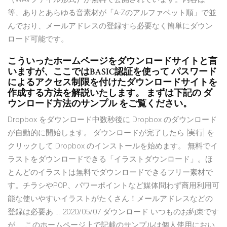
等、ありとあらゆる音素材が「A-Zのアルファベット順」で並
んでおり、メールアドレスの登録すら必要なく簡単にダウン
ロード可能です。
こういったホームページをダウンロードサイトと言
いますが、ここではBASIC認証を使って パスワード
によるアクセス制限を付けたダウンロードサイトを
作成する方法を解説いたします。 まずは下記の ダ
ウンロード方法のサンプル をご覧ください。
Dropbox をダウンロード中数秒後に Dropbox のダウンロード
が自動的に開始します。 ダウンロードが完了したら [実行] を
クリックして Dropbox のインストールを始めます。 無料でイ
ラストをダウンロードできる「イラストダウンロード」。ほ
とんどのイラストは無料でダウンロードできるフリー素材で
す。チラシやPOP、パワーポイントなど媒体問わず商用利用可
能な使いやすいイラストがたくさん！メールアドレスなどの
登録は必要あ … 2020/05/07 ダウンロード いつものお約束です
が、 このホームページ上で記載のサンプルは個人使用におい