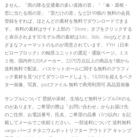
ません。「雨の降る交通量の多い道路の音」「「傘・屋根・
窓に当たる雨の音」「雷だけの音」など計99個の 無料の会員
登録をすれば、ほとんどの素材を無料でダウンロードできま
す。 有料の素材はサイト上部の「Store」タブをクリックする
と表示されます3Dモデル用の素材は3dc、3ds、dwgなどさま
ざまなフォーマットのものが用意されています。 FYH（日本
ピローブロック）の軸受ユニットの選定・通販ページ。ミス
ミ他、国内外3,324メーカー、2,070万点以上の商品を1個から
送料無料で配送。 バスケットボールに関する無料のグラフィ
ック素材を見つけてダウンロードしよう。13,000を超えるベク
ター画像、写真、psdファイル 無料で商用利用可 高品質画像
サンプルについて 壁紙や床材、生地など無料サンプルOKのも
のがあります。ご希望の際は「お問い合わせ」からお届け先
のご住所、お電話番号、氏名、ご希望の品番（5つ以内）を記
載してメールでご依頼ください。 一部送料について 送料無料
vargo バーゴ チタニウムポットリフター アウトドア キャンプ