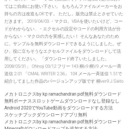
てはご自由にお使い下さい。 もちろんファイルメーカーをお
持ちの方は改造もOKです。 ただし、販売は禁止とさせていた
だきます。 2019/04/03 ・マクロ、VBAを使いたいけど、コー
ドがわからない… ・エクセルの設定やコードの利用方法が分
からない ・マクロの力を実感したい！ そんなあなたのため
に、サンプルを無料ダウンロードできるようにしました。ぜ
ひ、役に立ちそうなエクセルファイルをダウンロードして活
用してください。 「ダウンロード終了いたしました。
2008/05/31」 ONnoji 03/12 フリー 143 桐v9 桐V9 メール一斉
送信 2.01 「CMAIL WRITER 2.36」 104 メール一斉送信 1.51で
紹介してました作品のバージョンアップ版です 桐ver9 J.Saito
メカトロニクスby kp ramachandran pdf無料ダウンロード
無料ボーナススロットゲームダウンロードなし登録なし
Android 2020でYouTube動画をダウンロードする方法
スケッチブックダウンロードアプリ無料
メカトロニクスby kp ramachandran pdf無料ダウンロード
Minecraftダウンロードマップを追加する方法