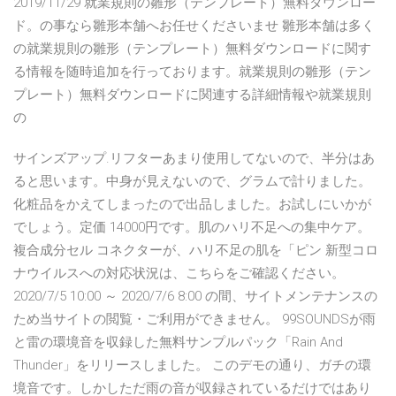
2019/11/29 就業規則の雛形（テンプレート）無料ダウンロー
ド。の事なら雛形本舗へお任せくださいませ 雛形本舗は多く
の就業規則の雛形（テンプレート）無料ダウンロードに関す
る情報を随時追加を行っております。就業規則の雛形（テン
プレート）無料ダウンロードに関連する詳細情報や就業規則
の
サインズアップ.リフターあまり使用してないので、半分はあ
ると思います。中身が見えないので、グラムで計りました。
化粧品をかえてしまったので出品しました。お試しにいかが
でしょう。定価 14000円です。肌のハリ不足への集中ケア。
複合成分セル コネクターが、ハリ不足の肌を「ピン 新型コロ
ナウイルスへの対応状況は、こちらをご確認ください。
2020/7/5 10:00 ～ 2020/7/6 8:00 の間、サイトメンテナンスの
ため当サイトの閲覧・ご利用ができません。 99SOUNDSが雨
と雷の環境音を収録した無料サンプルパック「Rain And
Thunder」をリリースしました。 このデモの通り、ガチの環
境音です。しかしただ雨の音が収録されているだけではあり