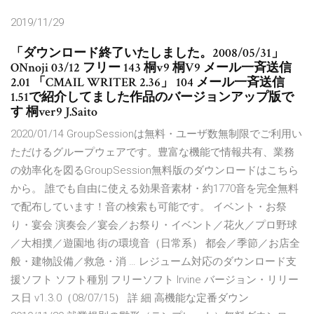
2019/11/29
「ダウンロード終了いたしました。2008/05/31」
ONnoji 03/12 フリー 143 桐v9 桐V9 メール一斉送信
2.01 「CMAIL WRITER 2.36」 104 メール一斉送信
1.51で紹介してました作品のバージョンアップ版で
す 桐ver9 J.Saito
2020/01/14 GroupSessionは無料・ユーザ数無制限でご利用い
ただけるグループウェアです。豊富な機能で情報共有、業務
の効率化を図るGroupSession無料版のダウンロードはこちら
から。 誰でも自由に使える効果音素材・約1770音を完全無料
で配布しています！音の検索も可能です。 イベント・お祭
り・宴会 演奏会／宴会／お祭り・イベント／花火／プロ野球
／大相撲／遊園地 街の環境音（日常系） 都会／季節／お店全
般・建物設備／救急・消 … レジューム対応のダウンロード支
援ソフト ソフト種別 フリーソフト Irvine バージョン・リリー
ス日 v1.3.0（08/07/15） 詳 細 高機能な定番ダウン