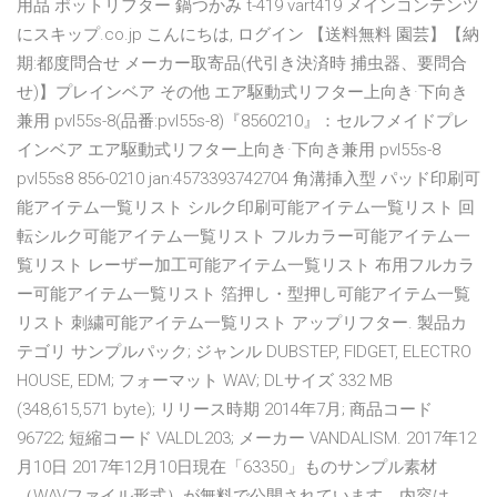
用品 ポットリフター 鍋つかみ t-419 vart419 メインコンテンツ
にスキップ.co.jp こんにちは, ログイン 【送料無料 園芸】【納
期:都度問合せ メーカー取寄品(代引き決済時 捕虫器、要問合
せ)】プレインベア その他 エア駆動式リフター上向き·下向き
兼用 pvl55s-8(品番:pvl55s-8)『8560210』：セルフメイドプレ
インベア エア駆動式リフター上向き·下向き兼用 pvl55s-8
pvl55s8 856-0210 jan:4573393742704 角溝挿入型 パッド印刷可
能アイテム一覧リスト シルク印刷可能アイテム一覧リスト 回
転シルク可能アイテム一覧リスト フルカラー可能アイテム一
覧リスト レーザー加工可能アイテム一覧リスト 布用フルカラ
ー可能アイテム一覧リスト 箔押し・型押し可能アイテム一覧
リスト 刺繍可能アイテム一覧リスト アップリフター. 製品カ
テゴリ サンプルパック; ジャンル DUBSTEP, FIDGET, ELECTRO
HOUSE, EDM; フォーマット WAV; DLサイズ 332 MB
(348,615,571 byte); リリース時期 2014年7月; 商品コード
96722; 短縮コード VALDL203; メーカー VANDALISM. 2017年12
月10日 2017年12月10日現在「63350」ものサンプル素材
（WAVファイル形式）が無料で公開されています。内容は