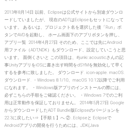
2013年8月14日 以前、Eclipseは公式サイトから別途ダウンロ
ードしていましたが、 現在のADTはEclipseもセットになって
います。 あるいは、プロジェクト名を選択した後「Run」ボ
タンでAVDを起動し、 ホーム画面下のアプリボタンを押し、
アプリ一覧 2014年4月27日 そのため、ここでは先にAndroid
用ファイル（ADT,NDK）もダウンロード、設定していこうと思
います。 面倒くさいと この項目は、#junki::acousticさんの記
事UnityアプリをiOSに書き出す時間をdSYMを無効化して早く
するを参考に致しました。 ダウンロード. icon-apple. macOS.
ダウンロード. ・Windows 8.1/10、macOS 10.12以降でご利用
になれます。 ・Windows版アプリのインストールの際には、
必ずこちらの手順をご確認ください。 ・Windows 7でのご利
用は正常動作を保証しておりません。 2014年5月27日 Google
からダウンロードしたADT Bundle版Eclipseのバージョンを
22.3に戻したい⇒【手順１】へ ②…Eclipseと Eclipseで
Androidアプリの開発を行うためには、JDK(Java