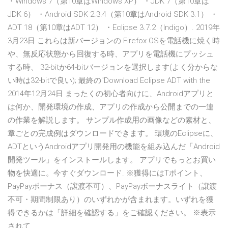
・Windows 7（第10章はWindows XP） ・JDK 7（第10章は
JDK 6） ・Android SDK 2.3.4（第10章はAndroid SDK 3.1） ・
ADT 18（第10章はADT 12） ・Eclipse 3.7.2（Indigo）. 2019年
3月23日 これらは新バージョンの Firefox OSを電話機に焼く時
や、無反応状態から回復する時、アプリを電話機にプッシュ
する時、 32-bitか64-bitバージョンを選択します(よく分からな
い時は32-bitで良い); 最終の"Download Eclipse ADT with the
2014年12月24日 まったくの初心者向けに、Androidアプリと
は何か、開発環境の作成、アプリの作成から公開までの一連
の作業を解説します。 サンプル作成用の画像などの素材と、
章ごとの完成例はダウンロードできます。 環境のEclipseに、
ADTというAndroidアプリ開発用の機能を組み込んだ「Android
開発ツール」をインストールします。 アプリでもっとお買い
物を快適に。今すぐダウンロード. ※獲得にはTポイント、
PayPayボーナス（譲渡不可）、PayPayボーナスライト（譲渡
不可・期間制限あり）のいずれかが含まれます。いずれを獲
得できるかは「詳細を確認する」をご確認ください。 ※表示
されて