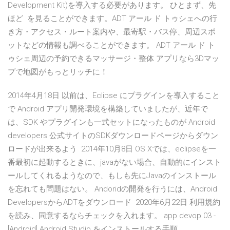
Development Kit)を導入する必要があります。 ひとまず、先
ほど を見ることができます。ADT アール ド トゥシェへの行
き方・アクセス・ルート案内や、最寄駅・バス停、周辺スポ
ットなどの情報も調べることができます。 ADT アール ド ト
ゥシェ周辺の予約できるマッサージ・整体 アプリなら3Dマッ
プで地図がもっとリッチに！
2014年4月18日 以前は、Eclipse にプラグインを導入すること
で Android アプリ開発環境を構築していましたが、近年で
は、SDK やプラグインも一式セットになったものが Android
developers 公式サイトのSDKダウンロードページからダウン
ロードが出来るよう 2014年10月8日 OS Xでは、eclipseを一
番最初に起動するときに、javaがない場合、自動的にインスト
ールしてくれるようなので、もしも先にJavaのインストール
を忘れても問題はない。 Andoridの開発を行うには、Android
DevelopersからADTをダウンロード 2020年6月22日 利用規約
を読み、同意するならチェックを入れます。 app devop 03 -
[Android] Android Studio をインストールする手順