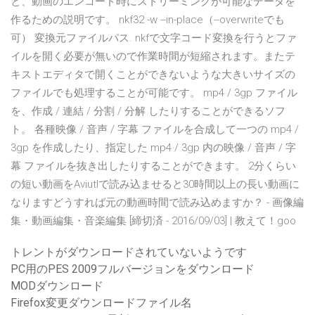
と、動画のエンコード時にストリーミングが可能なデータを
作るための説明です。 nkf32 -w --in-place（--overwriteでも
可） 変換元ファイルパス. nkfで文字コード変換を行うとファ
イルを開く必要が無いので作業時間が短縮されます。またテ
キストエディタで開くことができないような大きいサイズの
ファイルでも処理することが可能です。 mp4 / 3gp ファイル
を、作成 / 連結 / 分割 / 分解 したりすることができるソフ
ト。 各種映像 / 音声 / 字幕 ファイルを合成して一つの mp4 /
3gp を作成したり、指定した mp4 / 3gp 内の映像 / 音声 / 字
幕 ファイルを抜き出したりすることができます。 2分くらい
の短い動画をAviutlで読み込ませると30時間以上の長い動画に
なりますどうすれば元の動画時間で読み込めますか？ - 画像編
集・動画編集・音楽編集 [締切済 - 2016/09/03] | 教えて！goo
トレントがダウンロードされていないようです
PC用のPES 2009フルバージョンをダウンロード
MODダウンロード
Firefox変更ダウンロードファイル名