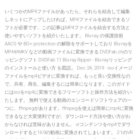
いくつかのMP4ファイルがあったら、それらを結合して編集
しネットにアップしたければ、MP4ファイルを結合できるソ
フトが必要です。この記事はMP4ファイルを結合する方法と
使いやすいソフトを紹介いたします。 Blu-ray の保護技術
AACS や BD+ protection の解除をサポートしており Blu-rayを
MP4やMKV などの動画ファイルに変換できる DVDFab.chのリ
ッピングソフト DVDFab 11 Blu-ray Ripper - Blu-rayリッピング
のインストールと使い方 を図説。 Dec 24, 2019 · isoイメージ
ファイルをmp4ビデオに変換すれば、もっと良い交換性なの
で、共有、再生、編集するには簡単になります。このガイド
にはisoをmp4に変換できるフリーソフトと操作方法を紹介い
たします。 無料で使える動画のエンコードソフトウェアの一
つに、ffmpegがあります。ffmpegを使えば簡単にmp4に変換
できるなど大変便利ですが、ダウンロード方法や使い方がわ
からなければ意味がありません。 vrコンテンツをmp4でダウ
ンロードすると16:9の動画に変換されてしまいます。 2:1のVR