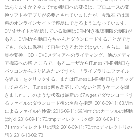
はありますか？今までmp4動画への変換は、プロユースの変
換ソフトやアプリが必要とされていましたが、今現在では無
料のオンラインサイトで容易にできるようになっています。
DMM サイトが配信している動画はDRM付き視聴期限の制限が
ある。DMMから動画をちゃんとダウンロードすることができ
ても、永久に保存して再生できるわけではない。さらに、編
集や変換、CD・DVDメディアへのライティング、他のメディ
ア機器への移 ところで、あるユーザからiTunesでMP4動画を
パソコンから取り込みたいですが、「ライブラリにファイル
を追加」をクリックする、またはiTunesにMP4動画をドラッグ
してみると、iTunesは何も反応していないと言うケースを聞
きました。このような状況は最新の 67.wgetでダウンロードす
るファイルのダウンロード後の名前を指定: 2016-09-11: 68.Vim
によるファイル内検索: 2016-09-11: 69.Vimでのカーソルの移動
はhjkl: 2016-09-11: 70.tmpディレクトリの話: 2016-09-11:
71.tmpディレクトリの話2: 2016-09-11: 72.tmpディレクトリの
話3: 2016-10-08: 73