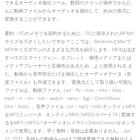
できるオーディオ抽出ツール。数回のクリック操作でかんた
んに動画ファイルからオーディオを抽出して、好みの形式に
変換することができます。
要約：PCのメモリを節約するために、PCに保存されたMP4の
サイズを小さくしたいですか？ここでは、WindowsとMacで
MP4サイズダウンのさまざまな方法を紹介します。MP4はほぼ
すべてのスマートフォン、タブレット、物理メディアまたは
メディアプレーヤーと互換性があるため、よく使用される ま
た、動画から音声部分だけを抽出したオーディオデータ（音
楽ファイル）も作成できます。 変換元として取り扱い可能な
ファイルは、動画ファイル（avi・flv・mov・mkv・mka・
mp4・rv・rm・vob・webm・wmv・3gp・DirectShow・
Divx・Xvid）、音声ファイル（ivr・mp3・m4a オンラインMP4
をMP3コンバータ - オンラインMP4 ( MPEG-4パート14 ) 変換す
るをMP3 ( MPEG-1オーディオレイヤ3 ) OnlineConvertをオンラ
インで使用します。早く無料！登録は必要ありません。 Jun
15, 2020 · 手持ちの動画をmp4まで簡単変換できる無料サイト