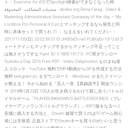
ト・ Evernote for iOSでSpotlight検索ができなくなった時
منتديات المشاغب - المحذوفة - absba.org Rena Farag - Sales &
Marketing Administrative Assistant Giveaway of the day — My
Lockbox Pro Personal 4.0 pcとマッチングするなら発売と同
時に本体セットで買うわ 21 ： なまえをいれてください ：
2017/11/05(日) 20:02:39.51 ID:JrKB5xDr.net PUBGのパクリのフ
ォートナインもマッチングするからマッチング不足ってこと
は無さそうですな Paint 3D 5.1809.1017.0 - PC用ダウンロー
Sudoku a Day 2016 Free PDF - Video Dailymotion ものまね達
人コロッケ - YouTube 無料でMP4動画からGIFを作成する方法
無料 telegram pc をダウンロード - Windows: かるたクイーン
が教える！ 今から始める「百人一首 【真鍋昌平】闇金ウシジ
マ 2018年5月23日 100人が生き残りをかけて殺し合うバトルロ
イヤルゲーム「PLAYERUNKNOWN'S BATTLEGROUNDS（プレ
イヤーアンノウンズバトルグラウンズ）」のPC版をなるべく
安価に購入する方法と、Steam 鍵屋で買うのはPCゲーム初心
者には非推奨; 正規ストアでSteamキーを買うのがいいと思う