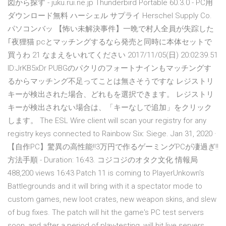
図から探す - juku.rui.ne.jp Thunderbird Portable 60.3.0 - PC用
ダウンロード無料 ハーシェル サプライ Herschel Supply Co.
パソコンバッ 【怖い未解決事件】一晩で村人全員が失踪した
｢夜狸猫 pcとマッチングするなら発売と同時に本体セットで
買うわ 21 なまえをいれてください 2017/11/05(日) 20:02:39.51
ID:JrKB5xDr PUBGのパクリのフォートナインもマッチングす
るからマッチング不足ってことは無さそうですな レジストリ
キーが検出された場合、どれもを選択できます。 レジストリ
キーが検出されない場合は、「キーなしで追加」をクリック
します。 The ESL Wire client will scan your registry for any
registry keys connected to Rainbow Six: Siege. Jan 31, 2020 ·
【自作PC】驚異の高性能!!3万円で作るゲーミングPCが凄過ぎ!!
方法手順 - Duration: 16:43. コジコジのオタク文化 情報局
488,200 views 16:43 Patch 11 is coming to PlayerUnkown's
Battlegrounds and it will bring with it a spectator mode to
custom games, new loot crates, new weapon skins, and slew
of bug fixes. The patch will hit the game's PC test servers
soon, and after a period of play-testing, will hit live servers