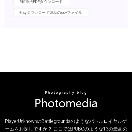
5鉛筆法PDFダウンロード
Etsyダウンロード製品のcsvファイル
PlayerUnknownのBattlegroundsのようなバトルロイヤルゲ
ームをお探しですか？ ここではPUBGのような13の最高の