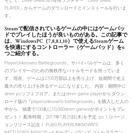
そして、DMM GAMESの専用ランチャー「DMM GAME
PLAYER」からゲームのダウンロードとインストールを行いま
す。
Steamで配信されているゲームの中にはゲームパッ
ドでプレイしたほうが良いものがある。この記事で
は、WindowsPC（7,8,8.1,10）で使えるSteamゲーム
を快適にするコントローラー（ゲームパッド）を6
つご紹介する。
PlayerUnknowns Battlegrounds、サバイバルゲームは、多く
のプレイヤーのための無秩序なバトルモードを持っていま
す。現在、ゲームは2700万部以上を売り上げ、短期間で史上
最大の売り上げを誇るゲームになりました。 内容：期間中に
dmm pcソフトフロア、またはdmm game playerからダウン
ロード版の『playerunknown’s battlegrounds』を購入した人の
中から、抽選で100名に10,000dmm gamesがポイントをプレ
ゼント！ 配布時期：2017年1月25日(木)を予定. pc 1.0バージ
ョンリリース記念！ PUBG:PLAYERUNKNOWN'S
BATTLEGROUNDS(プレイヤーアンノウンズ バトルグラウン