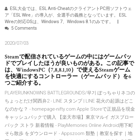
ESL大会では、ESL Anti-CheatのクライアントPC用ソフトウェ
ア「ESL Wire」の導入が、全選手の義務となっています。 ESL
Wireの対応OSは、Windows 7、Windows 8.1のみです。
5 Comments
2020/07/03
Steamで配信されているゲームの中にはゲームパッ
ドでプレイしたほうが良いものがある。この記事で
は、WindowsPC（7,8,8.1,10）で使えるSteamゲーム
を快適にするコントローラー（ゲームパッド）を6
つご紹介する。
PLAYERUNKNOWNS BATTLEGROUNDS/무기 ぽっちゃりネコの
ちょっとだけ関西弁2 - LINE スタンプ | LINE 花火の起源はどこ
なのかな？ - homepage-nifty.com Apple Storeで正規品を現金
キャッシュバックで購入 【楽天市場】東京マルイ ガスブロー
バック ストラ 新着情報 - PlayMemories Online Android用下町
そら散歩 をダウンロード - Appszoom 類塾｜教室を探す｜地